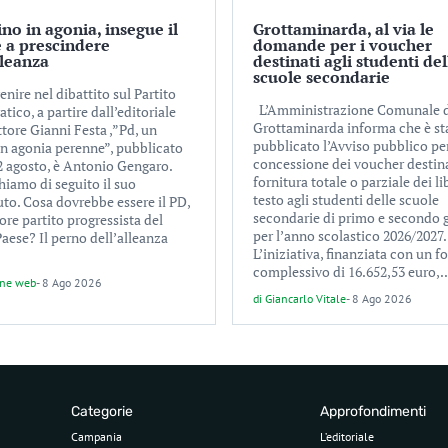
ino in agonia, insegue il
Grottaminarda, al via le
 a prescindere
domande per i voucher
lleanza
destinati agli studenti del
scuole secondarie
enire nel dibattito sul Partito
L’Amministrazione Comunale 
ico, a partire dall’editoriale
Grottaminarda informa che è st
ttore Gianni Festa ,”Pd, un
pubblicato l’Avviso pubblico per
 in agonia perenne”, pubblicato
concessione dei voucher destina
 2 agosto, è Antonio Gengaro.
fornitura totale o parziale dei lib
hiamo di seguito il suo
testo agli studenti delle scuole
uto. Cosa dovrebbe essere il PD,
secondarie di primo e secondo 
ore partito progressista del
per l’anno scolastico 2026/2027.
aese? Il perno dell’alleanza
L’iniziativa, finanziata con un 
complessivo di 16.652,53 euro,..
one web
-
8 Ago 2026
di
Giancarlo Vitale
-
8 Ago 2026
Categorie
Approfondimenti
Campania
L’editoriale