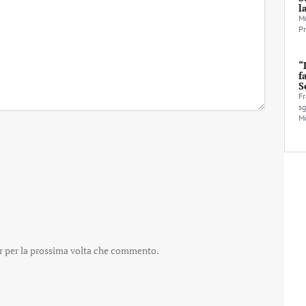
l
Mo
Pr
“
f
S
Fr
sg
Mo
er per la prossima volta che commento.