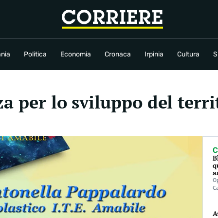
conomia
Cronaca
Irpinia
Cultura
Sport
Rubriche
nia
Politica
Economia
Cronaca
Irpinia
Cultura
S
a per lo sviluppo del terri
C
B
q
a
Op
C
A