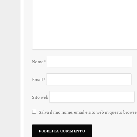
Nome
*
Email
*
Sito web
Salva il mio nome, email e sito web in questo brows