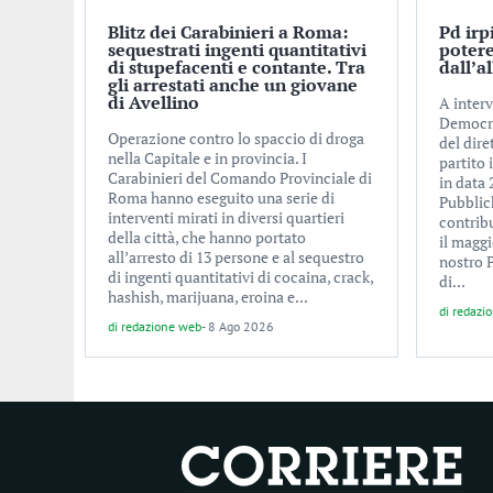
Blitz dei Carabinieri a Roma:
Pd irp
sequestrati ingenti quantitativi
potere
di stupefacenti e contante. Tra
dall’a
gli arrestati anche un giovane
di Avellino
A interv
Democrat
Operazione contro lo spaccio di droga
del dire
nella Capitale e in provincia. I
partito
Carabinieri del Comando Provinciale di
in data
Roma hanno eseguito una serie di
Pubblic
interventi mirati in diversi quartieri
contrib
della città, che hanno portato
il maggi
all’arresto di 13 persone e al sequestro
nostro P
di ingenti quantitativi di cocaina, crack,
di...
hashish, marijuana, eroina e...
di
redazi
di
redazione web
-
8 Ago 2026