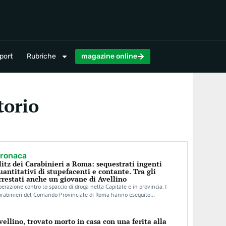
magazine online
port
Rubriche
magazine online
torio
ronaca
litz dei Carabinieri a Roma: sequestrati ingenti
uantitativi di stupefacenti e contante. Tra gli
rrestati anche un giovane di Avellino
erazione contro lo spaccio di droga nella Capitale e in provincia. I
arabinieri del Comando Provinciale di Roma hanno eseguito…
vellino, trovato morto in casa con una ferita alla