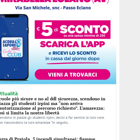
ttualità
cuole più sicure e no al ddl sicurezza, scendono in
iazza gli studenti irpini ma “non arriva
’autorizzazione al percorso richiesto”. L’amarezza:
osì si limita la nostra libertà
endono in piazza gli studenti irpini, decisi a far sentire la loro voce.
n nascondono la loro amarezza “In seguito…
erra di Pratola, 5 incendi simultanei: fiamme