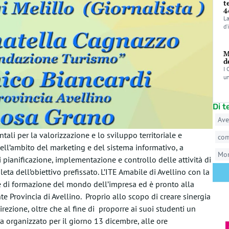
t
4
La
d’
M
d
I 
un
Di 
Ave
li per la valorizzazione e lo sviluppo territoriale e
co
ell’ambito del marketing e del sistema informativo, a
Mo
di pianificazione, implementazione e controllo delle attività di
ta dell’obiettivo prefissato. L’ITE Amabile di Avellino con la
e di formazione del mondo dell’impresa ed è pronto alla
te Provincia di Avellino. Proprio allo scopo di creare sinergia
direzione, oltre che al fine di proporre ai suoi studenti un
a organizzato per il giorno 13 dicembre, alle ore