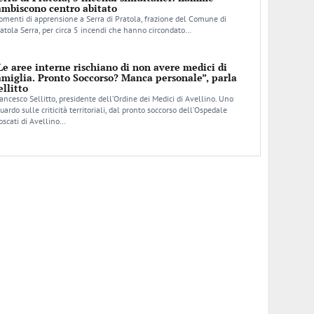
ambiscono centro abitato
menti di apprensione a Serra di Pratola, frazione del Comune di
atola Serra, per circa 5 incendi che hanno circondato…
Le aree interne rischiano di non avere medici di
amiglia. Pronto Soccorso? Manca personale”, parla
ellitto
ancesco Sellitto, presidente dell’Ordine dei Medici di Avellino. Uno
uardo sulle criticità territoriali, dal pronto soccorso dell’Ospedale
scati di Avellino…