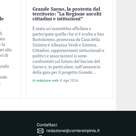
Grande Sarno, la protesta dal
territorio: “La Regione ascolti
le
cittadini e istituzioni”
È stata un’assemblea affollata e
di
partecipata quella che si è svolta a San
ato
Bartolomeo, promossa da Casa della
 la
Sinistra e Alleanza Verdi e Sinistra.
ti alla
Cittadini, rappresentanti istituzionali e
ri di
politici e associazioni si sono
confrontati sul futuro del bacino del
grado
Sarno e, in particolare, sull’annuncio
della gara per il progetto Grande...
fondo
di
redazione web
-
8 Ago 2026
.
Contattaci
redazione@corriereirpinia.it