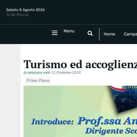
Sabato 8 Agosto 2026
16.38 (Roma)
Menu
Menu
Home
Campania
Politica
E
Home
Campa
Turismo ed accoglienz
di
redazione web
-
12 Dicembre 2019
Primo Piano