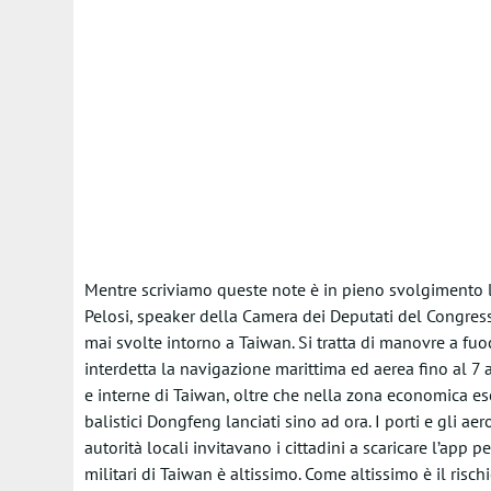
Mentre scriviamo queste note è in pieno svolgimento la
Pelosi, speaker della Camera dei Deputati del Congres
mai svolte intorno a Taiwan. Si tratta di manovre a fuoc
interdetta la navigazione marittima ed aerea fino al 7 a
e interne di Taiwan, oltre che nella zona economica es
balistici Dongfeng lanciati sino ad ora. I porti e gli ae
autorità locali invitavano i cittadini a scaricare l’app per
militari di Taiwan è altissimo. Come altissimo è il ris