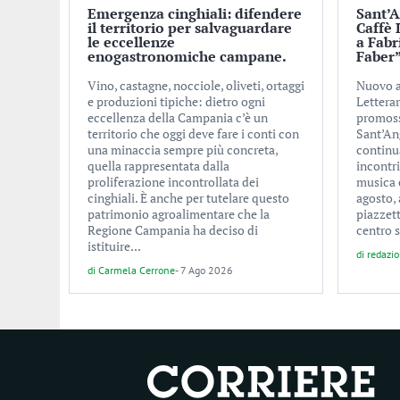
Emergenza cinghiali: difendere
Sant’A
il territorio per salvaguardare
Caffè 
le eccellenze
a Fabr
enogastronomiche campane.
Faber
Vino, castagne, nocciole, oliveti, ortaggi
Nuovo a
e produzioni tipiche: dietro ogni
Letterar
eccellenza della Campania c’è un
promoss
territorio che oggi deve fare i conti con
Sant’An
una minaccia sempre più concreta,
continu
quella rappresentata dalla
incontri
proliferazione incontrollata dei
musica e
cinghiali. È anche per tutelare questo
agosto, 
patrimonio agroalimentare che la
piazzet
Regione Campania ha deciso di
centro s
istituire...
di
redazi
di
Carmela Cerrone
-
7 Ago 2026