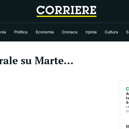
conomia
Cronaca
Irpinia
Cultura
Sport
Rubriche
nia
Politica
Economia
Cronaca
Irpinia
Cultura
S
rale su Marte…
C
A
t
4
La
d’
M