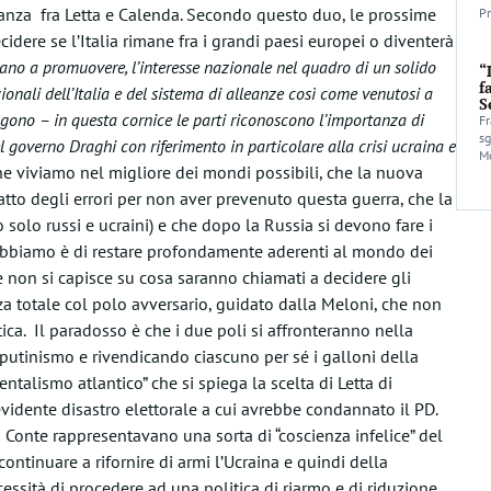
eanza fra Letta e Calenda. Secondo questo duo, le prossime
Pr
dere se l’Italia rimane fra i grandi paesi europei o diventerà
ano a promuovere, l’interesse nazionale nel quadro di un solido
“
f
onali dell’Italia e del sistema di alleanze così come venutosi a
S
ono – in questa cornice le parti riconoscono l’importanza di
Fr
sg
el governo Draghi con riferimento in particolare alla crisi ucraina e
Mo
che viviamo nel migliore dei mondi possibili, che la nuova
tto degli errori per non aver prevenuto questa guerra, che la
solo russi e ucraini) e che dopo la Russia si devono fare i
 abbiamo è di restare profondamente aderenti al mondo dei
e non si capisce su cosa saranno chiamati a decidere gli
za totale col polo avversario, guidato dalla Meloni, che non
ntica. Il paradosso è che i due poli si affronteranno nella
putinismo e rivendicando ciascuno per sé i galloni della
entalismo atlantico” che si spiega la scelta di Letta di
’evidente disastro elettorale a cui avrebbe condannato il PD.
a Conte rappresentavano una sorta di “coscienza infelice” del
ontinuare a rifornire di armi l’Ucraina e quindi della
essità di procedere ad una politica di riarmo e di riduzione