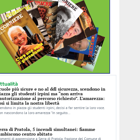
ttualità
cuole più sicure e no al ddl sicurezza, scendono in
iazza gli studenti irpini ma “non arriva
’autorizzazione al percorso richiesto”. L’amarezza:
osì si limita la nostra libertà
endono in piazza gli studenti irpini, decisi a far sentire la loro voce.
n nascondono la loro amarezza “In seguito…
erra di Pratola, 5 incendi simultanei: fiamme
ambiscono centro abitato
menti di apprensione a Serra di Pratola, frazione del Comune di