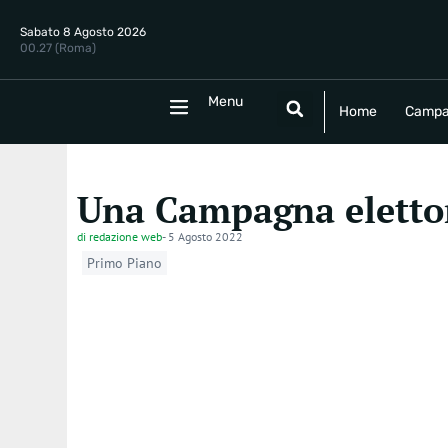
Sabato 8 Agosto 2026
00.27 (Roma)
Menu
Menu
Home
Campania
Politica
E
Home
Campa
Una Campagna eletto
di
redazione web
-
5 Agosto 2022
Primo Piano