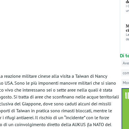
d
I 
un
M
c
La
de
Di 
Ave
co
 reazione militare cinese alla visita a Taiwan di Nancy
so USA. Sono le più imponenti manovre militari che si siano
Mo
o vivo che interessano sei o sette aree nella quali è stata
gosto. Si tratta di aree che sconfinano nelle acque territoriali
clusiva del Giappone, dove sono caduti alcuni dei missili
roporti di Taiwan in pratica sono rimasti bloccati, mentre le
 i rifugi antiaerei. Il rischio di un “incidente” con le forze
chio di un coinvolgimento diretto della AUKUS (la NATO del