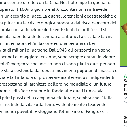
uno scontro diretto con la Cina. Nel frattempo la guerra fra
superato il 160mo giorno e all’orizzonte non si intravede
n un accordo di pace. La guerra, le tensioni geostrategiche e
 più acuta la crisi ecologica prodotta dal riscaldamento del
omia con la riduzione delle emissioni da fonti fossili si
ta riapertura delle centrali a carbone. La siccità e la crisi
n’impennata dell’inflazione ed una penuria di beni
ita di milioni di persone. Dal 1945 gli orizzonti non sono
i periodi di maggiore tensione, sono sempre entrati in vigore
eni d’emergenza che adesso non ci sono più. In quel periodo
 è stata sostenuta da robusti movimenti popolari di massa ed
A
vezia e la Finlandia di prosperare mantenendosi indipendenti
S
 prospettano gli architetti dell’ordine mondiale è un futuro
p
l
nomici, di sfide continue in fondo alle quali l’unica via
c
primi passi della campagna elettorale, sembra che l’Italia,
Sc
No
i reali della vita sulla Terra. Evidentemente i leader dei
dei mondi possibili e sfoggiano l’ottimismo di Pangloss, il
S
l
Mo