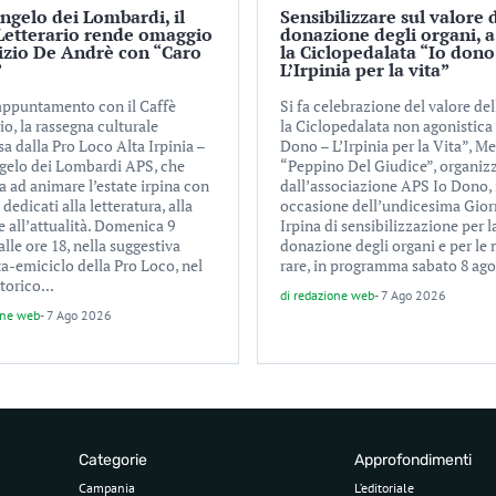
ngelo dei Lombardi, il
Sensibilizzare sul valore 
Letterario rende omaggio
donazione degli organi, a
izio De Andrè con “Caro
la Ciclopedalata “Io dono
”
L’Irpinia per la vita”
ppuntamento con il Caffè
Si fa celebrazione del valore del
io, la rassegna culturale
la Ciclopedalata non agonistica
a dalla Pro Loco Alta Irpinia –
Dono – L’Irpinia per la Vita”, M
gelo dei Lombardi APS, che
“Peppino Del Giudice”, organiz
a ad animare l’estate irpina con
dall’associazione APS Io Dono, 
 dedicati alla letteratura, alla
occasione dell’undicesima Gior
 all’attualità. Domenica 9
Irpina di sensibilizzazione per l
alle ore 18, nella suggestiva
donazione degli organi e per le 
ta-emiciclo della Pro Loco, nel
rare, in programma sabato 8 agos
torico...
di
redazione web
-
7 Ago 2026
one web
-
7 Ago 2026
Categorie
Approfondimenti
Campania
L’editoriale