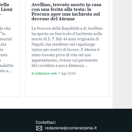
della
Avellino, trovato morto in casa
 Lioni
con una ferita alla testa: la
-
Procura apre una inchiesta sul
decesso del 44enne
la vita
La Procura della Repubblica di Avellino
 “Io
ha aperto un fascicolo d’inchiesta sulla
emorial
morte di S. T. Bdi 44 anni originario di
zata
Napoli, ma residente nel capoluogo
in
irpino per motivi di lavoro. Il 44enns è
nata
stato trovato privo di vita nel suo
a
appartamento, riverso sul pavimento
malattie
del corridoio a poca distanza...
to a...
di
redazione web
-
7 Ago 2026
Contattaci
redazione@corriereirpinia.it