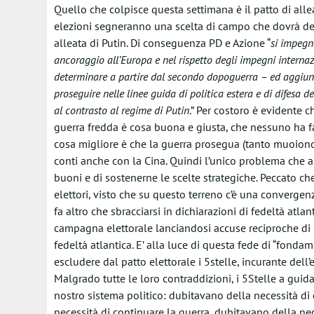
Quello che colpisce questa settimana è il patto di all
elezioni segneranno una scelta di campo che dovrà deci
alleata di Putin. Di conseguenza PD e Azione “
si impegn
ancoraggio all’Europa e nel rispetto degli impegni internazi
determinare a partire dal secondo dopoguerra – ed aggiung
proseguire nelle linee guida di politica estera e di difesa d
al contrasto al regime di Putin
.” Per costoro è evidente 
guerra fredda è cosa buona e giusta, che nessuno ha fa
cosa migliore è che la guerra prosegua (tanto muoiono 
conti anche con la Cina. Quindi l’unico problema che
buoni e di sostenerne le scelte strategiche. Peccato ch
elettori, visto che su questo terreno c’è una convergen
fa altro che sbracciarsi in dichiarazioni di fedeltà atla
campagna elettorale lanciandosi accuse reciproche di 
fedeltà atlantica. E’ alla luce di questa fede di “fondam
escludere dal patto elettorale i 5stelle, incurante dell
Malgrado tutte le loro contraddizioni, i 5Stelle a guid
nostro sistema politico: dubitavano della necessità di c
necessità di continuare la guerra, dubitavano della nec