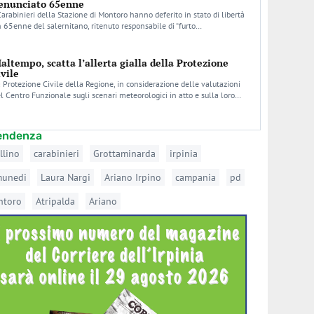
enunciato 65enne
Carabinieri della Stazione di Montoro hanno deferito in stato di libertà
 65enne del salernitano, ritenuto responsabile di “furto…
altempo, scatta l’allerta gialla della Protezione
ivile
 Protezione Civile della Regione, in considerazione delle valutazioni
l Centro Funzionale sugli scenari meteorologici in atto e sulla loro…
tendenza
llino
carabinieri
Grottaminarda
irpinia
munedi
Laura Nargi
Ariano Irpino
campania
pd
ntoro
Atripalda
Ariano