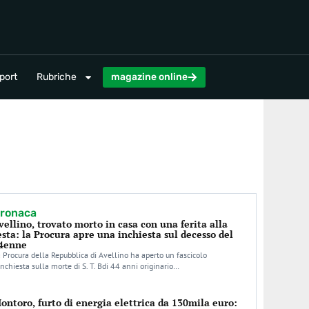
magazine online
port
Rubriche
magazine online
ronaca
vellino, trovato morto in casa con una ferita alla
esta: la Procura apre una inchiesta sul decesso del
4enne
 Procura della Repubblica di Avellino ha aperto un fascicolo
inchiesta sulla morte di S. T. Bdi 44 anni originario…
ontoro, furto di energia elettrica da 130mila euro: