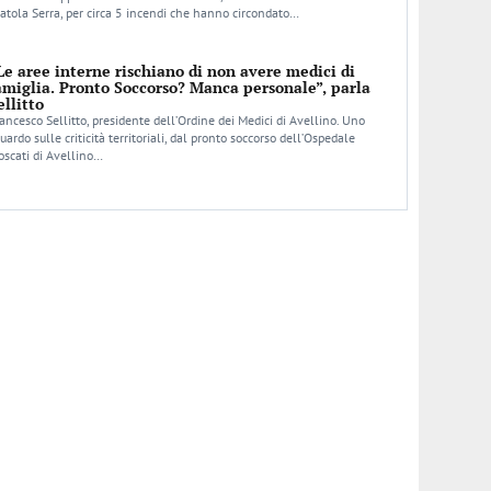
atola Serra, per circa 5 incendi che hanno circondato…
Le aree interne rischiano di non avere medici di
amiglia. Pronto Soccorso? Manca personale”, parla
ellitto
ancesco Sellitto, presidente dell’Ordine dei Medici di Avellino. Uno
uardo sulle criticità territoriali, dal pronto soccorso dell’Ospedale
scati di Avellino…