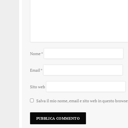
Nome
*
Email
*
Sito web
Salva il mio nome, email e sito web in questo brows