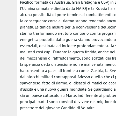
Pacifico formata da Australia, Gran Bretagna e USA) in 
l’Ucraina (armata e diretta dalla NATO) e la Russia ha 
alcuna possibilità di porre termine ai combattimenti co
la conseguente corsa al riarmo stanno rendendo ancora
pianeta. Le timide misure per la riconversione dell’econ
stanno trasformando nel loro contrario con la programma
energetica prodotta dalla guerra stanno provocando u
essenziali, destinata ad incidere profondamente sulla v
mai stati così cupi. Durante la guerra fredda, anche ne
dei meccanismi di raffreddamento, sono scattati dei fr
la speranza della distensione non è mai venuta meno,
ha consentito a paesi di frontiera come l’Austria, la S
dai blocchi militari contrapposti. Adesso quello che ci
spaventoso, fatto di riarmo, di disastri climatici ed eco
d’uscita è una nuova guerra mondiale. Se guardiamo ai 
sia un paese collocato su Marte, indifferente ai problem
principali partiti sono convinti di vivere nel migliore 
precettore del giovane Candido di Voltaire.