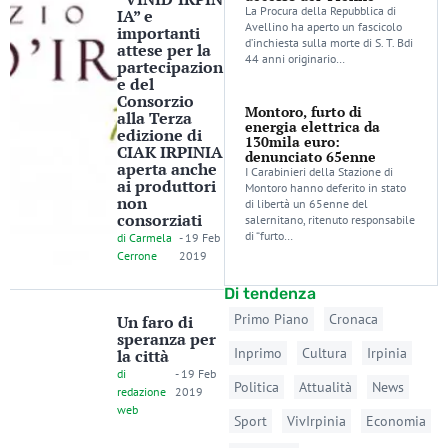
La Procura della Repubblica di
IA” e
Avellino ha aperto un fascicolo
importanti
d’inchiesta sulla morte di S. T. Bdi
attese per la
44 anni originario…
partecipazion
e del
Consorzio
Montoro, furto di
alla Terza
energia elettrica da
edizione di
130mila euro:
CIAK IRPINIA
denunciato 65enne
aperta anche
I Carabinieri della Stazione di
ai produttori
Montoro hanno deferito in stato
non
di libertà un 65enne del
consorziati
salernitano, ritenuto responsabile
di “furto…
di
Carmela
-
19 Feb
Cerrone
2019
Di tendenza
Primo Piano
Cronaca
Un faro di
speranza per
Inprimo
Cultura
Irpinia
la città
di
-
19 Feb
Politica
Attualità
News
redazione
2019
web
Sport
VivIrpinia
Economia