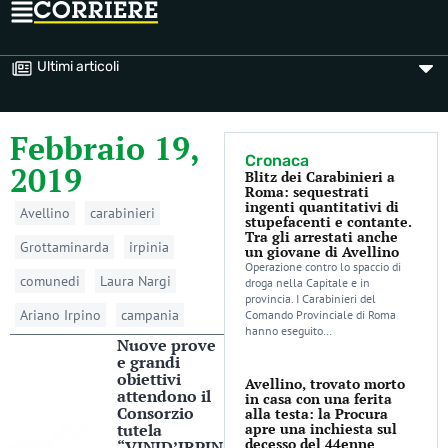
Ultimi articoli
Febbraio 19,
Cronaca
2019
Blitz dei Carabinieri a
Roma: sequestrati
ingenti quantitativi di
Avellino
carabinieri
stupefacenti e contante.
Tra gli arrestati anche
Grottaminarda
irpinia
un giovane di Avellino
Operazione contro lo spaccio di
comunedi
Laura Nargi
droga nella Capitale e in
provincia. I Carabinieri del
Ariano Irpino
campania
Comando Provinciale di Roma
hanno eseguito…
Nuove prove
e grandi
obiettivi
Avellino, trovato morto
attendono il
in casa con una ferita
Consorzio
alla testa: la Procura
tutela
apre una inchiesta sul
decesso del 44enne
“VINID’IRPIN