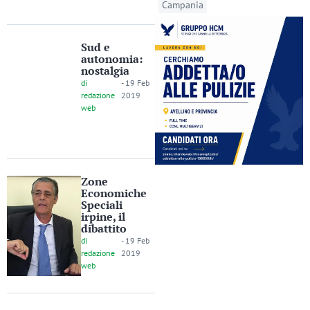
Campania
Sud e
autonomia:
nostalgia
di
-
19 Feb
redazione
2019
web
Zone
Economiche
Speciali
irpine, il
dibattito
di
-
19 Feb
redazione
2019
web