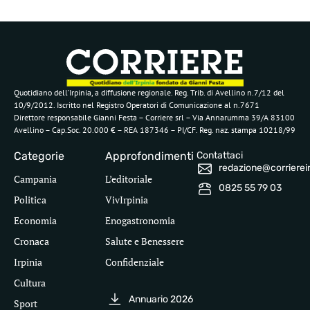
Quotidiano dell’Irpinia, a diffusione regionale. Reg. Trib. di Avellino n.7/12 del
10/9/2012. Iscritto nel Registro Operatori di Comunicazione al n.7671
Direttore responsabile Gianni Festa – Corriere srl – Via Annarumma 39/A 83100
Avellino – Cap.Soc. 20.000 € – REA 187346 – PI/CF. Reg. naz. stampa 10218/99
Categorie
Approfondimenti
Contattaci
redazione@corriereirp
Campania
L’editoriale
0825 55 79 03
Politica
VivIrpinia
Economia
Enogastronomia
Cronaca
Salute e Benessere
Irpinia
Confidenziale
Cultura
Annuario 2026
Sport