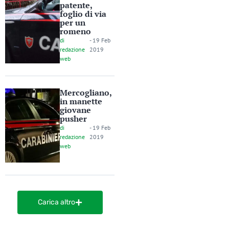
patente,
foglio di via
per un
romeno
di
-
19 Feb
redazione
2019
web
Mercogliano,
in manette
giovane
pusher
di
-
19 Feb
redazione
2019
web
Carica altro