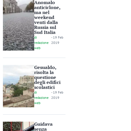
Anomalo
anticiclone,
ma nel
weekend
venti dalla
Russia sul
Sud Italia
di
-
19 Feb
redazione
2019
web
Gesualdo,
risolta la
questione
degli edifici
scolastici
di
-
19 Feb
redazione
2019
web
Guidava
senza