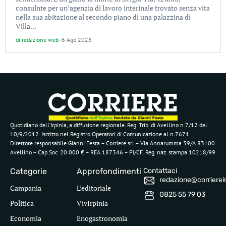
consulnte per un’agenzia di lavoro interinale trovato senza vita
nella sua abitazione al secondo piano di una palazzina di
Villa...
di
redazione web
-
6 Ago 2026
Quotidiano dell’Irpinia, a diffusione regionale. Reg. Trib. di Avellino n.7/12 del
10/9/2012. Iscritto nel Registro Operatori di Comunicazione al n.7671
Direttore responsabile Gianni Festa – Corriere srl – Via Annarumma 39/A 83100
Avellino – Cap.Soc. 20.000 € – REA 187346 – PI/CF. Reg. naz. stampa 10218/99
Categorie
Approfondimenti
Contattaci
redazione@corriereirp
Campania
L’editoriale
0825 55 79 03
Politica
VivIrpinia
Economia
Enogastronomia