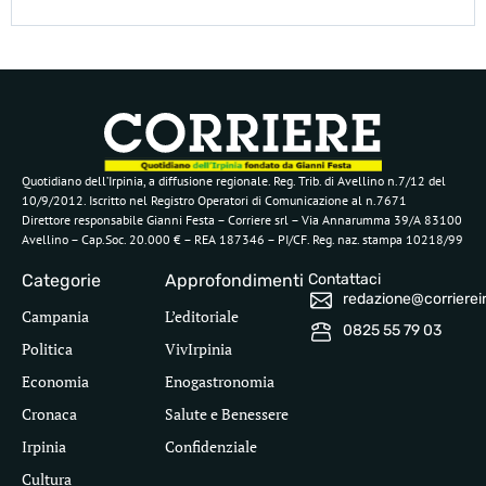
Quotidiano dell’Irpinia, a diffusione regionale. Reg. Trib. di Avellino n.7/12 del
10/9/2012. Iscritto nel Registro Operatori di Comunicazione al n.7671
Direttore responsabile Gianni Festa – Corriere srl – Via Annarumma 39/A 83100
Avellino – Cap.Soc. 20.000 € – REA 187346 – PI/CF. Reg. naz. stampa 10218/99
Categorie
Approfondimenti
Contattaci
redazione@corriereirp
Campania
L’editoriale
0825 55 79 03
Politica
VivIrpinia
Economia
Enogastronomia
Cronaca
Salute e Benessere
Irpinia
Confidenziale
Cultura