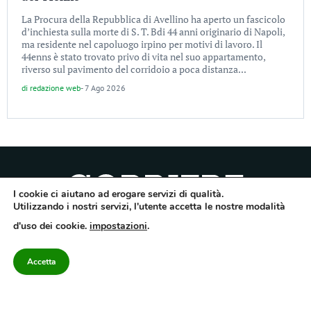
La Procura della Repubblica di Avellino ha aperto un fascicolo
d’inchiesta sulla morte di S. T. Bdi 44 anni originario di Napoli,
ma residente nel capoluogo irpino per motivi di lavoro. Il
44enns è stato trovato privo di vita nel suo appartamento,
riverso sul pavimento del corridoio a poca distanza...
di
redazione web
-
7 Ago 2026
I cookie ci aiutano ad erogare servizi di qualità.
Utilizzando i nostri servizi, l'utente accetta le nostre modalità
Quotidiano dell’Irpinia, a diffusione regionale. Reg. Trib. di Avellino n.7/12 del
d'uso dei cookie.
impostazioni
.
10/9/2012. Iscritto nel Registro Operatori di Comunicazione al n.7671
Direttore responsabile Gianni Festa – Corriere srl – Via Annarumma 39/A 83100
Avellino – Cap.Soc. 20.000 € – REA 187346 – PI/CF. Reg. naz. stampa 10218/99
Accetta
Categorie
Approfondimenti
Contattaci
redazione@corriereirp
Campania
L’editoriale