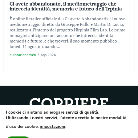
Ci avete abbandonato, il mediometraggio che
intreccia identità, memoria e futuro dell’Irpinia
È online il trailer ufficiale di «Ci Avete Abbandonati», il nuovo
mediometraggio diretto da Giuseppe Pullo e Martin Di Lucia,
realizzato all’interno del progetto Hirpinia Film Lab. Le prime
immagini anticipano un racconto che intreccia identità,
memoria e futuro, e che troverà il suo momento pubblico
lunedì 11 agosto, quando...
di
redazione web
-
5 Ago 2026
I cookie ci aiutano ad erogare servizi di qualità.
Quotidiano dell’Irpinia, a diffusione regionale. Reg. Trib. di Avellino n.7/12 del
Utilizzando i nostri servizi, l'utente accetta le nostre modalità
10/9/2012. Iscritto nel Registro Operatori di Comunicazione al n.7671
d'uso dei cookie.
impostazioni
.
Direttore responsabile Gianni Festa – Corriere srl – Via Annarumma 39/A 83100
Avellino – Cap.Soc. 20.000 € – REA 187346 – PI/CF. Reg. naz. stampa 10218/99