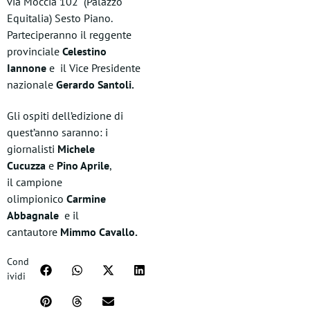
via Moccia 102 (Palazzo
Equitalia) Sesto Piano.
Parteciperanno il reggente
provinciale
Celestino
Iannone
e il Vice Presidente
nazionale
Gerardo Santoli.
Gli ospiti dell’edizione di
quest’anno saranno: i
giornalisti
Michele
Cucuzza
e
Pino Aprile
,
il campione
olimpionico
Carmine
Abbagnale
e il
cantautore
Mimmo Cavallo.
Cond
ividi