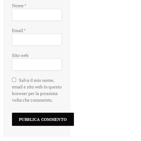
Nome
*
Email
*
Sito web
Salva il mio nome,
email e sito web in questo
browser per la prossima
volta che commento.