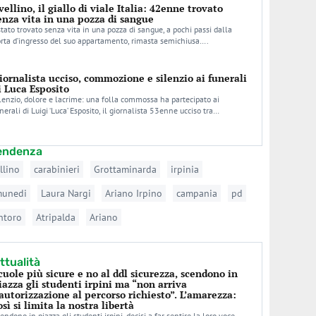
vellino, il giallo di viale Italia: 42enne trovato
enza vita in una pozza di sangue
stato trovato senza vita in una pozza di sangue, a pochi passi dalla
rta d’ingresso del suo appartamento, rimasta semichiusa….
iornalista ucciso, commozione e silenzio ai funerali
i Luca Esposito
lenzio, dolore e lacrime: una folla commossa ha partecipato ai
nerali di Luigi ‘Luca’ Esposito, il giornalista 53enne ucciso tra…
tendenza
llino
carabinieri
Grottaminarda
irpinia
munedi
Laura Nargi
Ariano Irpino
campania
pd
ntoro
Atripalda
Ariano
ttualità
cuole più sicure e no al ddl sicurezza, scendono in
iazza gli studenti irpini ma “non arriva
’autorizzazione al percorso richiesto”. L’amarezza:
osì si limita la nostra libertà
endono in piazza gli studenti irpini, decisi a far sentire la loro voce.