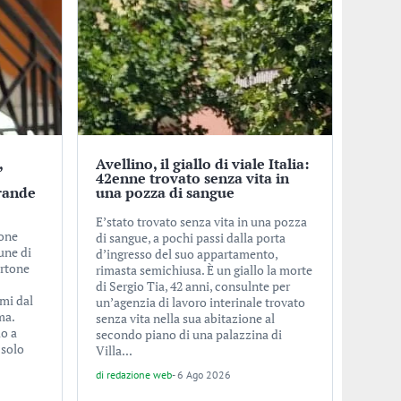
,
Avellino, il giallo di viale Italia:
o
42enne trovato senza vita in
rande
una pozza di sangue
E’stato trovato senza vita in una pozza
ione
di sangue, a pochi passi dalla porta
une di
d’ingresso del suo appartamento,
ertone
rimasta semichiusa. È un giallo la morte
di Sergio Tia, 42 anni, consulnte per
imi dal
un’agenzia di lavoro interinale trovato
ma.
senza vita nella sua abitazione al
lo a
secondo piano di una palazzina di
 solo
Villa...
di
redazione web
-
6 Ago 2026