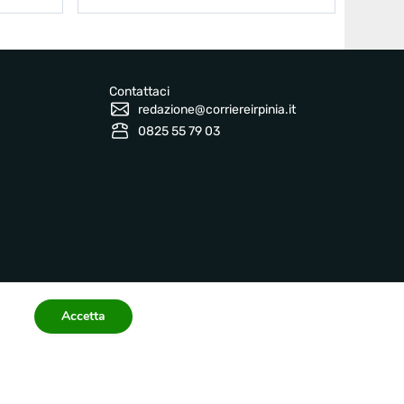
Contattaci
redazione@corriereirpinia.it
0825 55 79 03
Accetta