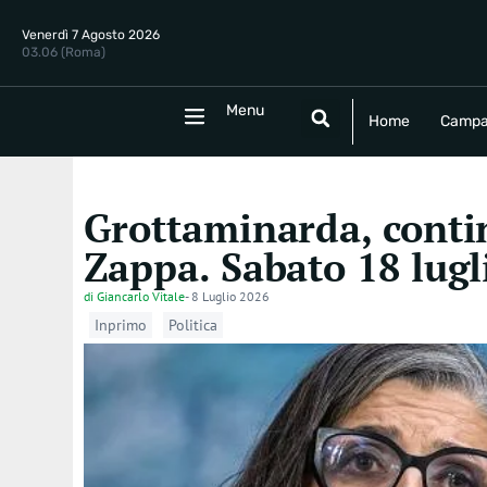
Venerdì 7 Agosto 2026
03.06 (Roma)
Menu
Menu
Home
Campania
Politica
E
Home
Campa
Grottaminarda, contin
Zappa. Sabato 18 lugl
di
Giancarlo Vitale
-
8 Luglio 2026
Inprimo
Politica