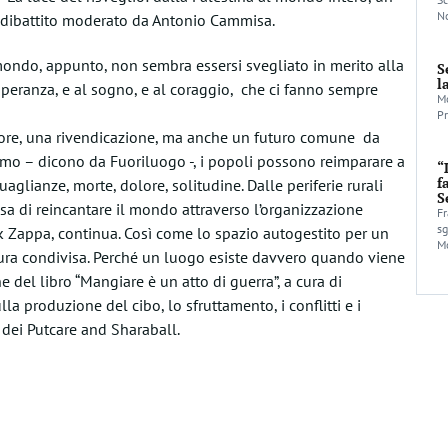
No
 un dibattito moderato da Antonio Cammisa.
mondo, appunto, non sembra essersi svegliato in merito alla
S
l
peranza, e al sogno, e al coraggio, che ci fanno sempre
Mo
Pr
dolore, una rivendicazione, ma anche un futuro comune da
alismo – dicono da Fuoriluogo -, i popoli possono reimparare a
“
f
aglianze, morte, dolore, solitudine. Dalle periferie rurali
S
sa di reincantare il mondo attraverso l’organizzazione
Fr
sg
ank Zappa, continua. Così come lo spazio autogestito per un
Mo
cura condivisa. Perché un luogo esiste davvero quando viene
e del libro “Mangiare è un atto di guerra”, a cura di
la produzione del cibo, lo sfruttamento, i conflitti e i
 dei Putcare and Sharaball.