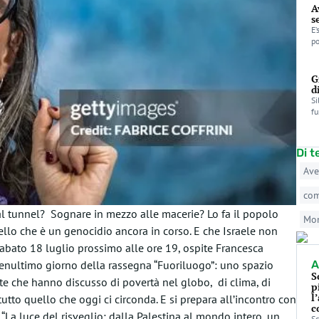
A
s
E’
po
G
d
Si
fu
Di 
Ave
co
al tunnel? Sognare in mezzo alle macerie? Lo fa il popolo
Mo
llo che è un genocidio ancora in corso. E che Israele non
abato 18 luglio prossimo alle ore 19, ospite Francesca
penultimo giorno della rassegna “Fuoriluogo”: uno spazio
A
S
ite che hanno discusso di povertà nel globo, di clima, di
p
l
 tutto quello che oggi ci circonda. E si prepara all’incontro con
c
 “La luce del risveglio: dalla Palestina al mondo intero, un
Sc