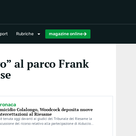
magazine online
port
Rubriche
magazine online
o” al parco Frank
ese
ronaca
micidio Colalongo, Woodcock deposita nuove
ntercettazioni al Riesame
 è tenuta oggi davanti ai giudici del Tribunale del Riesame la
scussione del ricorso relativo alla partecipazione di Alduccio…