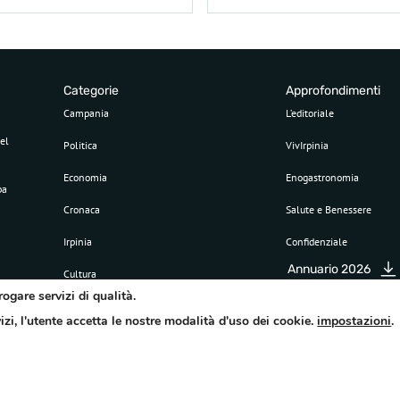
Categorie
Approfondimenti
Campania
L’editoriale
el
Politica
VivIrpinia
Economia
Enogastronomia
pa
Cronaca
Salute e Benessere
Irpinia
Confidenziale
Annuario 2026
Cultura
rogare servizi di qualità.
Sport
vizi, l'utente accetta le nostre modalità d'uso dei cookie.
impostazioni
.
Attualità