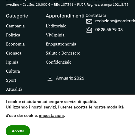
Avellino – Cap.Soc. 20.000 € – REA 187346 – PI/CF. Reg. naz. stampa 10218/99
Categorie
Approfondimenti
Contattaci
redazione@corriereirp
Campania
L’editoriale
0825 55 79 03
Politica
VivIrpinia
Economia
Enogastronomia
Cronaca
Salute e Benessere
Irpinia
Confidenziale
Cultura
Annuario 2026
Sport
Attualità
I cookie ci aiutano ad erogare servizi di qualità.
Utilizzando i nostri servizi, l'utente accetta le nostre modalità
Segui il Corriere dell'Irpinia
d'uso dei cookie.
impostazioni
.
Inf
leg
©
Pri
Te
Acc
20
Pol
Accetta
cor