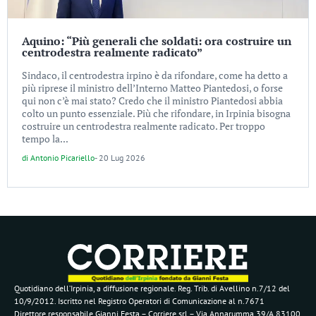
Aquino: “Più generali che soldati: ora costruire un
centrodestra realmente radicato”
Sindaco, il centrodestra irpino è da rifondare, come ha detto a
più riprese il ministro dell’Interno Matteo Piantedosi, o forse
qui non c’è mai stato? Credo che il ministro Piantedosi abbia
colto un punto essenziale. Più che rifondare, in Irpinia bisogna
costruire un centrodestra realmente radicato. Per troppo
tempo la...
di
Antonio Picariello
-
20 Lug 2026
Quotidiano dell’Irpinia, a diffusione regionale. Reg. Trib. di Avellino n.7/12 del
10/9/2012. Iscritto nel Registro Operatori di Comunicazione al n.7671
Direttore responsabile Gianni Festa – Corriere srl – Via Annarumma 39/A 83100