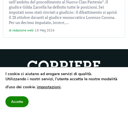
nell’ambito del procedimento al Nuovo Clan Partenio”. Il
giudice Gilda Zarrella ha definito tutte le posizioni. Sei
imputati sono stati rinviati a giudizio: il dibattimento si aprirà
il 28 ottobre davanti al giudice monocratico Lorenzo Corona.
Per un decimo imputato, invece,...
di
redazione web
-
18 Mag 2026
I cookie ci aiutano ad erogare servizi di qualità.
Quotidiano dell’Irpinia, a diffusione regionale. Reg. Trib. di Avellino n.7/12 del
Utilizzando i nostri servizi, l'utente accetta le nostre modalità
10/9/2012. Iscritto nel Registro Operatori di Comunicazione al n.7671
d'uso dei cookie.
impostazioni
.
Direttore responsabile Gianni Festa – Corriere srl – Via Annarumma 39/A 83100
Avellino – Cap.Soc. 20.000 € – REA 187346 – PI/CF. Reg. naz. stampa 10218/99
Accetta
Categorie
Approfondimenti
Contattaci
redazione@corriereirp
Campania
L’editoriale
0825 55 79 03
Politica
VivIrpinia