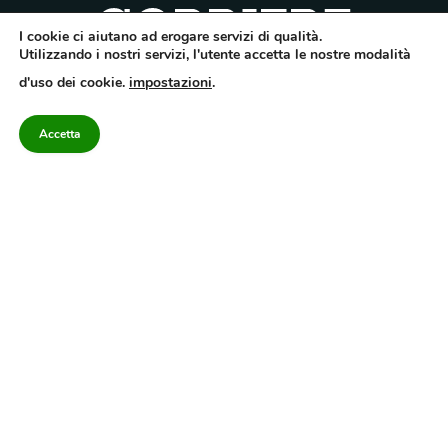
I cookie ci aiutano ad erogare servizi di qualità.
Utilizzando i nostri servizi, l'utente accetta le nostre modalità
Quotidiano dell’Irpinia, a diffusione regionale. Reg. Trib. di Avellino n.7/12 del
d'uso dei cookie.
impostazioni
.
10/9/2012. Iscritto nel Registro Operatori di Comunicazione al n.7671
Direttore responsabile Gianni Festa – Corriere srl – Via Annarumma 39/A 83100
Avellino – Cap.Soc. 20.000 € – REA 187346 – PI/CF. Reg. naz. stampa 10218/99
Accetta
Categorie
Approfondimenti
Contattaci
redazione@corriereirp
Campania
L’editoriale
0825 55 79 03
Politica
VivIrpinia
Economia
Enogastronomia
Cronaca
Salute e Benessere
Irpinia
Confidenziale
Cultura
Annuario 2026
Sport
Attualità