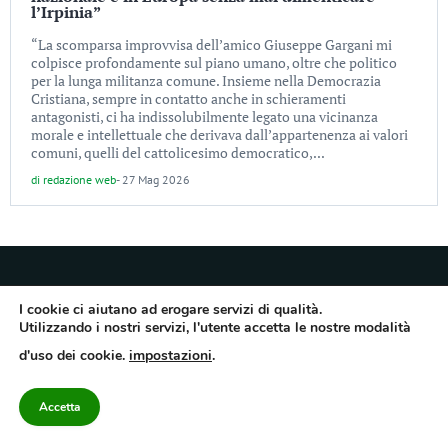
l’Irpinia”
“La scomparsa improvvisa dell’amico Giuseppe Gargani mi
colpisce profondamente sul piano umano, oltre che politico
per la lunga militanza comune. Insieme nella Democrazia
Cristiana, sempre in contatto anche in schieramenti
antagonisti, ci ha indissolubilmente legato una vicinanza
morale e intellettuale che derivava dall’appartenenza ai valori
comuni, quelli del cattolicesimo democratico,...
di
redazione web
-
27 Mag 2026
I cookie ci aiutano ad erogare servizi di qualità.
Utilizzando i nostri servizi, l'utente accetta le nostre modalità
Quotidiano dell’Irpinia, a diffusione regionale. Reg. Trib. di Avellino n.7/12 del
d'uso dei cookie.
impostazioni
.
10/9/2012. Iscritto nel Registro Operatori di Comunicazione al n.7671
Direttore responsabile Gianni Festa – Corriere srl – Via Annarumma 39/A 83100
Avellino – Cap.Soc. 20.000 € – REA 187346 – PI/CF. Reg. naz. stampa 10218/99
Accetta
Categorie
Approfondimenti
Contattaci