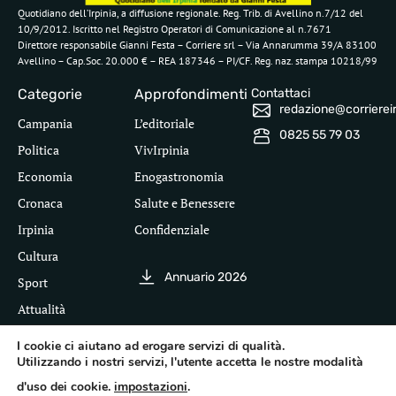
Quotidiano dell’Irpinia, a diffusione regionale. Reg. Trib. di Avellino n.7/12 del
10/9/2012. Iscritto nel Registro Operatori di Comunicazione al n.7671
Direttore responsabile Gianni Festa – Corriere srl – Via Annarumma 39/A 83100
Avellino – Cap.Soc. 20.000 € – REA 187346 – PI/CF. Reg. naz. stampa 10218/99
Categorie
Approfondimenti
Contattaci
redazione@corriereirp
Campania
L’editoriale
0825 55 79 03
Politica
VivIrpinia
Economia
Enogastronomia
Cronaca
Salute e Benessere
Irpinia
Confidenziale
Cultura
Annuario 2026
Sport
Attualità
I cookie ci aiutano ad erogare servizi di qualità.
Utilizzando i nostri servizi, l'utente accetta le nostre modalità
Segui il Corriere dell'Irpinia
d'uso dei cookie.
impostazioni
.