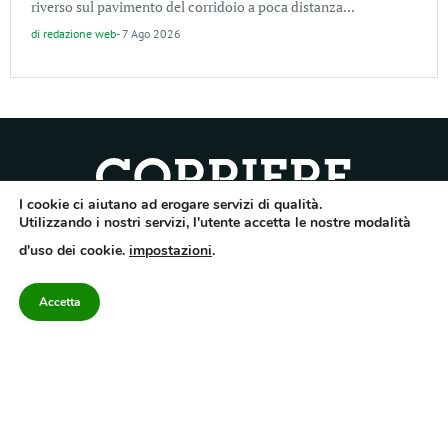
riverso sul pavimento del corridoio a poca distanza...
di
redazione web
-
7 Ago 2026
I cookie ci aiutano ad erogare servizi di qualità.
Quotidiano dell’Irpinia, a diffusione regionale. Reg. Trib. di Avellino n.7/12 del
Utilizzando i nostri servizi, l'utente accetta le nostre modalità
10/9/2012. Iscritto nel Registro Operatori di Comunicazione al n.7671
d'uso dei cookie.
impostazioni
.
Direttore responsabile Gianni Festa – Corriere srl – Via Annarumma 39/A 83100
Avellino – Cap.Soc. 20.000 € – REA 187346 – PI/CF. Reg. naz. stampa 10218/99
Accetta
Categorie
Approfondimenti
Contattaci
redazione@corriereirp
Campania
L’editoriale
0825 55 79 03
Politica
VivIrpinia
Economia
Enogastronomia
Cronaca
Salute e Benessere