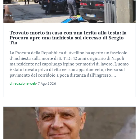
Trovato morto in casa con una ferita alla testa: la
Procura apre una inchiesta sul decesso di Sergio
Tia
La Procura della Repubblica di Avellino ha aperto un fascicolo
d’inchiesta sulla morte di S. T. Di 42 anni originario di Napoli
ma residente nel capoluogo irpino per motivi di lavoro. L’uomo
è stato trovato privo di vita nel suo appartamento, riverso sul
pavimento del corridoio a poca distanza dall’ingresso,...
di
redazione web
-
7 Ago 2026