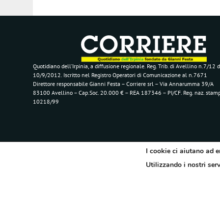
Quotidiano dell’Irpinia, a diffusione regionale. Reg. Trib. di Avellino n.7/12 d
10/9/2012. Iscritto nel Registro Operatori di Comunicazione al n.7671
Direttore responsabile Gianni Festa – Corriere srl – Via Annarumma 39/A
83100 Avellino – Cap.Soc. 20.000 € – REA 187346 – PI/CF. Reg. naz. stam
10218/99
I cookie ci aiutano ad e
Utilizzando i nostri ser
Segui il Corriere dell'Irpinia