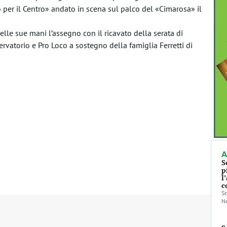
 per il Centro» andato in scena sul palco del «Cimarosa» il
elle sue mani l’assegno con il ricavato della serata di
rvatorio e Pro Loco a sostegno della famiglia Ferretti di
A
S
p
l
c
Sc
No