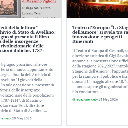
vedì della lettura”
Teatro d’Europa: “La Sta
chivio di Stato di Avellino:
dell’Amore” si svela tra ra
ugno si presenta il libro
innovazione e progetti
a delle insorgenze
Itineranti
rivoluzionarie delle
zioni italiche. 1787-
Il Teatro d’Europa di Cesinali, s
direzione artistica di Gigi Savoi
annuncia la presentazione uffic
 4 giugno prossimo, alle ore
della stagione 2026/2027, intitol
si terrà un nuovo appuntamento
Stagione dell’Amore”: l’appun
ssegna libraria dell’Archivio di
per la stampa e il pubblico è fis
 Avellino “I giovedì della
domani 14 maggio alle ore 18. “
. In tale occasione si presenterà
– fanno sapere gli organizzatori 
 “Storia delle insorgenze
filo conduttore...
ivoluzionarie delle popolazioni
di
redazione web
-
13 Mag 2026
. 1787-1814”, di Massimo
. Lorenzo Terzi, direttore
hivio di Stato di Avellino,...
one web
-
29 Mag 2026