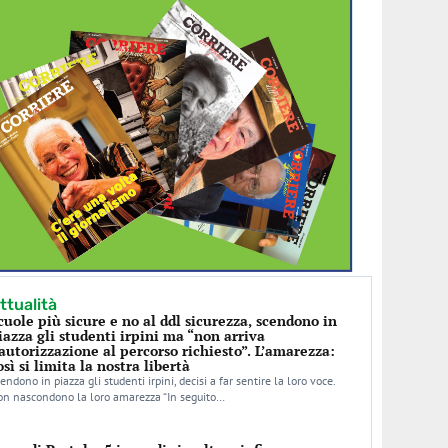
ttualità
cuole più sicure e no al ddl sicurezza, scendono in
iazza gli studenti irpini ma “non arriva
’autorizzazione al percorso richiesto”. L’amarezza:
osì si limita la nostra libertà
endono in piazza gli studenti irpini, decisi a far sentire la loro voce.
n nascondono la loro amarezza “In seguito…