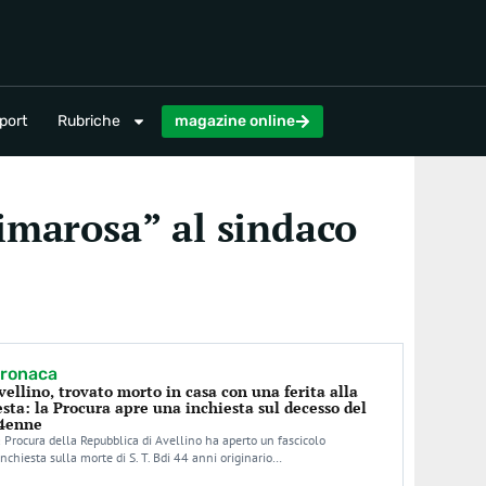
magazine online
port
Rubriche
magazine online
Cimarosa” al sindaco
ronaca
vellino, trovato morto in casa con una ferita alla
esta: la Procura apre una inchiesta sul decesso del
4enne
 Procura della Repubblica di Avellino ha aperto un fascicolo
inchiesta sulla morte di S. T. Bdi 44 anni originario…