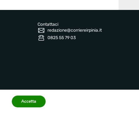
Contattaci
redazione@corriereirpinia.it
0825 55 79 03
Accetta
Informazioni legali
 2026 corriereirpinia.it
Privacy Policy
Terms
Accessibility