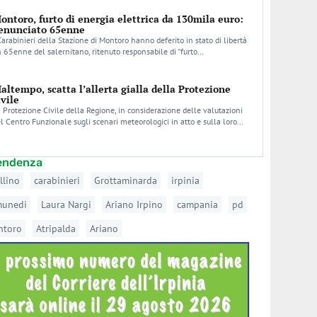
ontoro, furto di energia elettrica da 130mila euro:
enunciato 65enne
Carabinieri della Stazione di Montoro hanno deferito in stato di libertà
 65enne del salernitano, ritenuto responsabile di “furto…
altempo, scatta l’allerta gialla della Protezione
ivile
 Protezione Civile della Regione, in considerazione delle valutazioni
l Centro Funzionale sugli scenari meteorologici in atto e sulla loro…
tendenza
llino
carabinieri
Grottaminarda
irpinia
munedi
Laura Nargi
Ariano Irpino
campania
pd
ntoro
Atripalda
Ariano