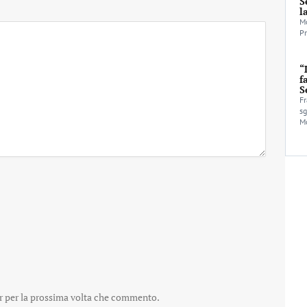
S
l
Mo
Pr
“
f
S
Fr
sg
Mo
er per la prossima volta che commento.