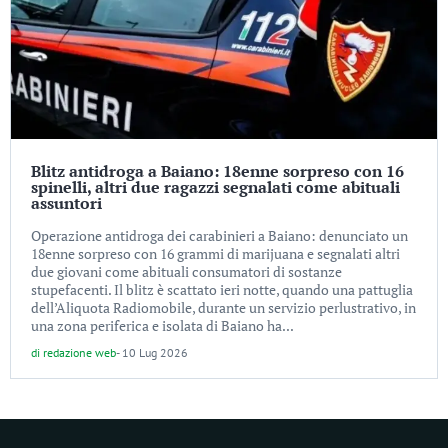
Blitz antidroga a Baiano: 18enne sorpreso con 16
spinelli, altri due ragazzi segnalati come abituali
assuntori
Operazione antidroga dei carabinieri a Baiano: denunciato un
18enne sorpreso con 16 grammi di marijuana e segnalati altri
due giovani come abituali consumatori di sostanze
stupefacenti. Il blitz è scattato ieri notte, quando una pattuglia
dell’Aliquota Radiomobile, durante un servizio perlustrativo, in
una zona periferica e isolata di Baiano ha...
di
redazione web
-
10 Lug 2026