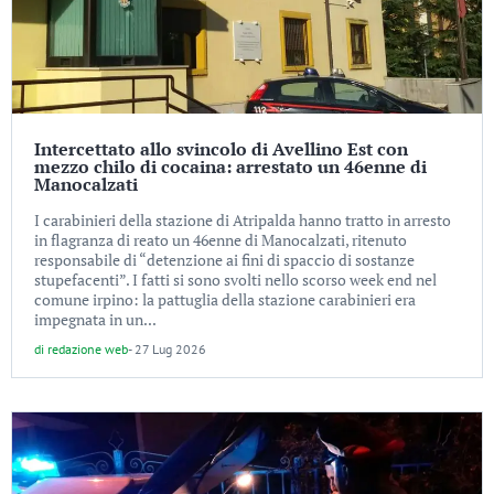
Intercettato allo svincolo di Avellino Est con
mezzo chilo di cocaina: arrestato un 46enne di
Manocalzati
I carabinieri della stazione di Atripalda hanno tratto in arresto
in flagranza di reato un 46enne di Manocalzati, ritenuto
responsabile di “detenzione ai fini di spaccio di sostanze
stupefacenti”. I fatti si sono svolti nello scorso week end nel
comune irpino: la pattuglia della stazione carabinieri era
impegnata in un...
di
redazione web
-
27 Lug 2026