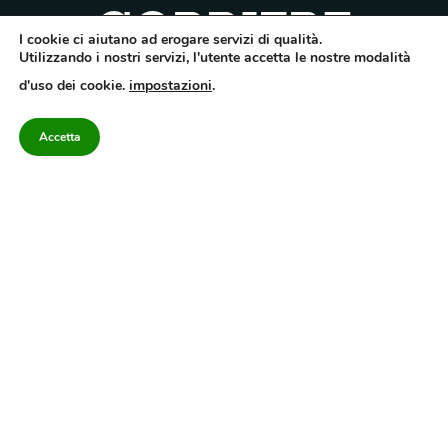
I cookie ci aiutano ad erogare servizi di qualità.
Utilizzando i nostri servizi, l'utente accetta le nostre modalità
Quotidiano dell’Irpinia, a diffusione regionale. Reg. Trib. di Avellino n.7/12 del
d'uso dei cookie.
impostazioni
.
10/9/2012. Iscritto nel Registro Operatori di Comunicazione al n.7671
Direttore responsabile Gianni Festa – Corriere srl – Via Annarumma 39/A 83100
Avellino – Cap.Soc. 20.000 € – REA 187346 – PI/CF. Reg. naz. stampa 10218/99
Accetta
Categorie
Approfondimenti
Contattaci
redazione@corriereirp
Campania
L’editoriale
0825 55 79 03
Politica
VivIrpinia
Economia
Enogastronomia
Cronaca
Salute e Benessere
Irpinia
Confidenziale
Cultura
Annuario 2026
Sport
Attualità