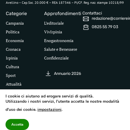
Avellino – Cap.Soc. 20.000 € – REA 187346 – PI/CF. Reg. naz. stampa 10218/99
Categorie
Approfondimenti
Contattaci
redazione@corriereirp
Campania
L’editoriale
0825 55 79 03
Politica
VivIrpinia
Economia
Enogastronomia
Cronaca
Salute e Benessere
Irpinia
Confidenziale
Cultura
Annuario 2026
Sport
Attualità
I cookie ci aiutano ad erogare servizi di qualità.
Utilizzando i nostri servizi, l'utente accetta le nostre modalità
Segui il Corriere dell'Irpinia
d'uso dei cookie.
impostazioni
.
Inf
leg
©
Pri
Te
Acc
20
Pol
Accetta
cor