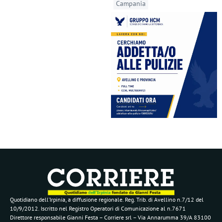
Campania
Quotidiano dell’Irpinia, a diffusione regionale. Reg. Trib. di Avellino n.7/12 del
10/9/2012. Iscritto nel Registro Operatori di Comunicazione al n.7671
Direttore responsabile Gianni Festa – Corriere srl – Via Annarumma 39/A 83100