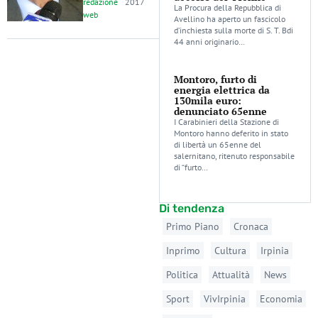
redazione
2017
La Procura della Repubblica di
web
Avellino ha aperto un fascicolo
d’inchiesta sulla morte di S. T. Bdi
44 anni originario…
Montoro, furto di
energia elettrica da
130mila euro:
denunciato 65enne
I Carabinieri della Stazione di
Montoro hanno deferito in stato
di libertà un 65enne del
salernitano, ritenuto responsabile
di “furto…
Di tendenza
Primo Piano
Cronaca
Inprimo
Cultura
Irpinia
Politica
Attualità
News
Sport
VivIrpinia
Economia