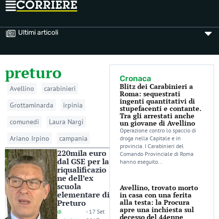
Ultimi articoli
preturo
Cronaca
Blitz dei Carabinieri a
Avellino
carabinieri
Roma: sequestrati
ingenti quantitativi di
Grottaminarda
irpinia
stupefacenti e contante.
Tra gli arrestati anche
comunedi
Laura Nargi
un giovane di Avellino
Operazione contro lo spaccio di
Ariano Irpino
campania
droga nella Capitale e in
provincia. I Carabinieri del
220mila euro
Comando Provinciale di Roma
dal GSE per la
hanno eseguito…
riqualificazio
ne dell’ex
scuola
Avellino, trovato morto
elementare di
in casa con una ferita
Preturo
alla testa: la Procura
apre una inchiesta sul
di
-
17 Set
decesso del 44enne