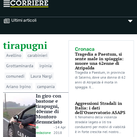
Ultimi articoli
tirapugni
Cronaca
Tragedia a Paestum, si
Avellino
carabinieri
sente male in spiaggia:
muore una 62enne di
Grottaminarda
irpinia
Atripalda
Tragedia a Paestum, in provincia
comunedi
Laura Nargi
di Salerno, dove una donna di 62
anni di Atripalda è morta in
Ariano Irpino
campania
spiaggia. Il…
In giro con
bastone e
Aggressioni Stradali in
tirapugni,
Italia: i dati
40enne di
dell’Osservatorio ASAPS
Montoro
Il fenomeno della violenza
denunciato
stradale legato a liti tra
conducenti per motivi di viabilità
di
-
14 Apr
è in forte crescita nel nostro…
redazione
2018