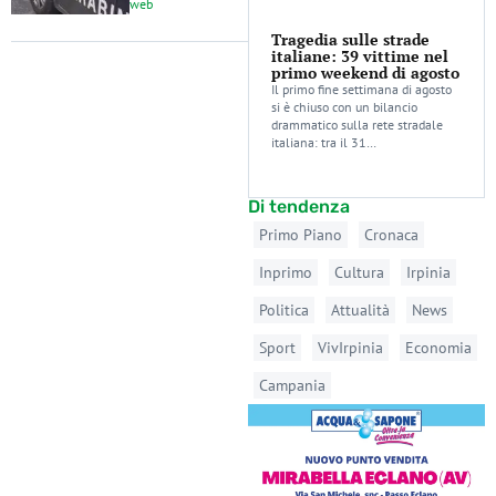
web
Tragedia sulle strade
italiane: 39 vittime nel
primo weekend di agosto
Il primo fine settimana di agosto
si è chiuso con un bilancio
drammatico sulla rete stradale
italiana: tra il 31…
Di tendenza
Primo Piano
Cronaca
Inprimo
Cultura
Irpinia
Politica
Attualità
News
Sport
VivIrpinia
Economia
Campania