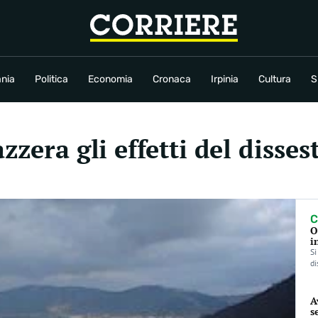
conomia
Cronaca
Irpinia
Cultura
Sport
Rubriche
nia
Politica
Economia
Cronaca
Irpinia
Cultura
S
zzera gli effetti del disses
C
O
i
Si
di
A
s