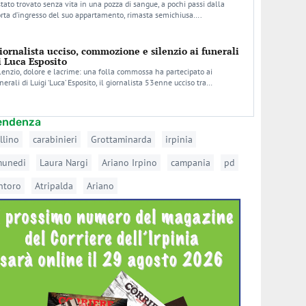
stato trovato senza vita in una pozza di sangue, a pochi passi dalla
rta d’ingresso del suo appartamento, rimasta semichiusa….
iornalista ucciso, commozione e silenzio ai funerali
i Luca Esposito
lenzio, dolore e lacrime: una folla commossa ha partecipato ai
nerali di Luigi ‘Luca’ Esposito, il giornalista 53enne ucciso tra…
tendenza
llino
carabinieri
Grottaminarda
irpinia
munedi
Laura Nargi
Ariano Irpino
campania
pd
ntoro
Atripalda
Ariano