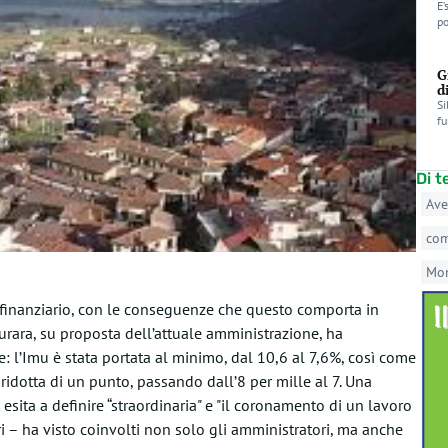
E’
po
G
d
Si
fu
Di 
Ave
co
Mo
o finanziario, con le conseguenze che questo comporta in
lturara, su proposta dell’attuale amministrazione, ha
: l’Imu è stata portata al minimo, dal 10,6 al 7,6%, così come
a ridotta di un punto, passando dall’8 per mille al 7. Una
esita a definire “straordinaria" e "il coronamento di un lavoro
i – ha visto coinvolti non solo gli amministratori, ma anche