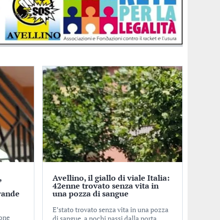
,
Avellino, il giallo di viale Italia:
o
42enne trovato senza vita in
rande
una pozza di sangue
E’stato trovato senza vita in una pozza
ione
di sangue, a pochi passi dalla porta