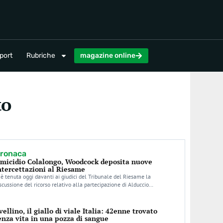
magazine online
port
Rubriche
magazine online
to
ronaca
micidio Colalongo, Woodcock deposita nuove
ntercettazioni al Riesame
 è tenuta oggi davanti ai giudici del Tribunale del Riesame la
scussione del ricorso relativo alla partecipazione di Alduccio…
vellino, il giallo di viale Italia: 42enne trovato
enza vita in una pozza di sangue