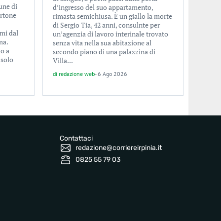
une di
d’ingresso del suo appartamento,
ertone
rimasta semichiusa. È un giallo la morte
di Sergio Tia, 42 anni, consulnte per
imi dal
un’agenzia di lavoro interinale trovato
ma.
senza vita nella sua abitazione al
lo a
secondo piano di una palazzina di
 solo
Villa...
di
redazione web
-
6 Ago 2026
Contattaci
redazione@corriereirpinia.it
0825 55 79 03