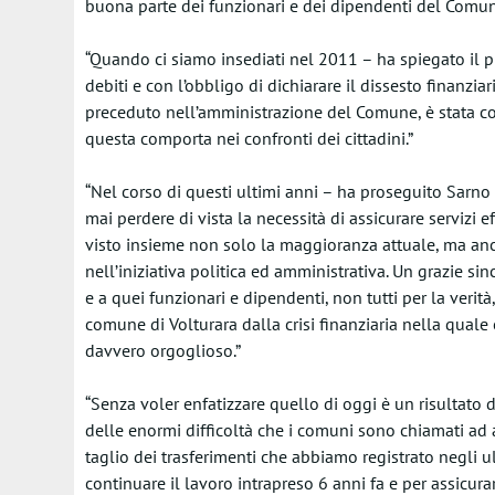
buona parte dei funzionari e dei dipendenti del Comun
“Quando ci siamo insediati nel 2011 – ha spiegato il p
debiti e con l’obbligo di dichiarare il dissesto finanzi
preceduto nell’amministrazione del Comune, è stata c
questa comporta nei confronti dei cittadini.”
“Nel corso di questi ultimi anni – ha proseguito Sarno
mai perdere di vista la necessità di assicurare servizi e
visto insieme non solo la maggioranza attuale, ma anc
nell’iniziativa politica ed amministrativa. Un grazie sinc
e a quei funzionari e dipendenti, non tutti per la verit
comune di Volturara dalla crisi finanziaria nella quale 
davvero orgoglioso.”
“Senza voler enfatizzare quello di oggi è un risultato 
delle enormi difficoltà che i comuni sono chiamati ad a
taglio dei trasferimenti che abbiamo registrato negli u
continuare il lavoro intrapreso 6 anni fa e per assicura