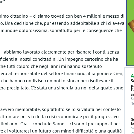
e”.
rimo cittadino – ci siamo trovati con ben 4 milioni e mezzo di
ario. Una decisione che, pur essendo addebitabile a chi ci aveva
omunque dolorosissima, soprattutto per le conseguenze che
 – abbiamo lavorato alacremente per risanare i conti, senza
fficienti ai nostri concittadini. Un impegno certosino che ha
he tutti coloro che negli anni mi hanno sostenuto
ero al responsabile del settore finanziario, il ragioniere Cieri,
A
à, che hanno condiviso con noi lo sforzo per risollevare il
S
p
era precipitato. C’è stata una sinergia tra noi della quale sono
l
c
Sc
No
davvero memorabile, soprattutto se lo si valuta nel contesto
ffrontare per via della crisi economica e per il progressivo
S
ltimi anni. Ora – conclude Sarno – ci sono i presupposti per
l
Mo
re ai volturaresi un futuro con minori difficoltà e una qualità
Pr