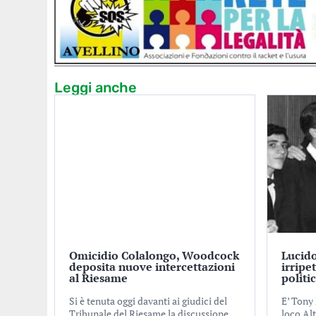
Leggi anche
Omicidio Colalongo, Woodcock
Lucido
deposita nuove intercettazioni
irripe
al Riesame
politi
Si è tenuta oggi davanti ai giudici del
E’ Tony 
Tribunale del Riesame la discussione
loco Alt