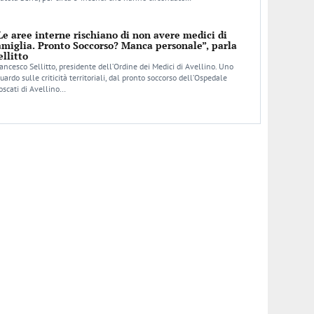
Le aree interne rischiano di non avere medici di
amiglia. Pronto Soccorso? Manca personale”, parla
ellitto
ancesco Sellitto, presidente dell’Ordine dei Medici di Avellino. Uno
uardo sulle criticità territoriali, dal pronto soccorso dell’Ospedale
scati di Avellino…