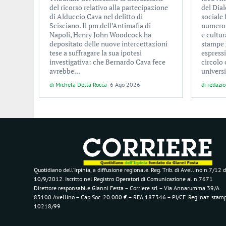
del ricorso relativo alla partecipazione
del Dial
di Alduccio Cava nel delitto di
sociale
Scisciano. Il pm dell’Antimafia di
numero d
Napoli, Henry John Woodcock ha
e cultur
depositato delle nuove intercettazioni
stampe 
tese a suffragare la sua ipotesi
espress
investigativa: che Bernardo Cava fece
circolo 
avrebbe...
universi
di
Michela Della Rocca
-
6 Ago 2026
di
redazi
Quotidiano dell’Irpinia, a diffusione regionale. Reg. Trib. di Avellino n.7/12 d
10/9/2012. Iscritto nel Registro Operatori di Comunicazione al n.7671
Direttore responsabile Gianni Festa – Corriere srl – Via Annarumma 39/A
83100 Avellino – Cap.Soc. 20.000 € – REA 187346 – PI/CF. Reg. naz. stam
10218/99