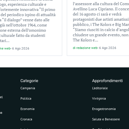
l’assessore alla cultura del Com
ogo, esperienza culturale e
Avellino Luca Cipriano. Il conc
 fortemente innovativa “Il primo
del 16 agosto ci sarà e vedrà
el periodico irpino di attualità
protagonisti due artisti amatiss
a “il dialogo” venne dato alle
pubblico, i The Kolors e Big Ma
già nell’ottobre 1964, come
“Siamo riusciti in calcio d’ango
ione esterna dell’omonimo
chiudere un grande evento, non
culturale fatto da studenti
The Kolors e...
tari...
di
redazione web
-
6 Ago 2026
one web
-
6 Ago 2026
Categorie
Approfondimenti
Campania
L’editoriale
el
Politica
VivIrpinia
Economia
Enogastronomia
pa
Cronaca
Salute e Benessere