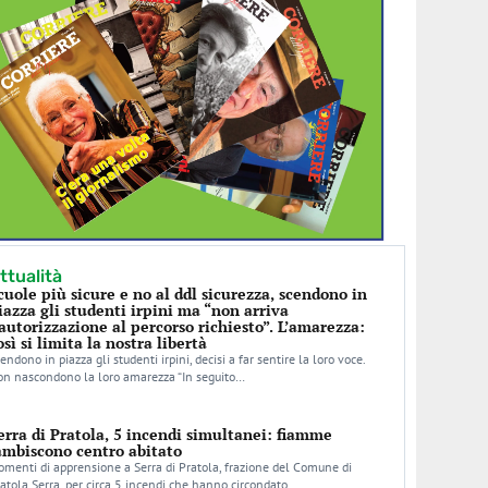
ttualità
cuole più sicure e no al ddl sicurezza, scendono in
iazza gli studenti irpini ma “non arriva
’autorizzazione al percorso richiesto”. L’amarezza:
osì si limita la nostra libertà
endono in piazza gli studenti irpini, decisi a far sentire la loro voce.
n nascondono la loro amarezza “In seguito…
erra di Pratola, 5 incendi simultanei: fiamme
ambiscono centro abitato
menti di apprensione a Serra di Pratola, frazione del Comune di
atola Serra, per circa 5 incendi che hanno circondato…