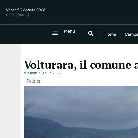
Venerdì 7 Agosto 2026
09.01 (Roma)
Menu
Menu
Home
Campania
Politica
E
Home
Campa
Volturara, il comune a
di
admin
-
1 Aprile 2017
Politica