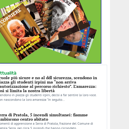
ttualità
cuole più sicure e no al ddl sicurezza, scendono in
iazza gli studenti irpini ma “non arriva
’autorizzazione al percorso richiesto”. L’amarezza:
osì si limita la nostra libertà
endono in piazza gli studenti irpini, decisi a far sentire la loro voce.
n nascondono la loro amarezza “In seguito…
erra di Pratola, 5 incendi simultanei: fiamme
ambiscono centro abitato
menti di apprensione a Serra di Pratola, frazione del Comune di
atola Serra, per circa 5 incendi che hanno circondato…