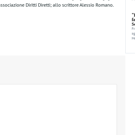
ssociazione Diritti Diretti; allo scrittore Alessio Romano.
“
f
S
Fr
sg
Mo