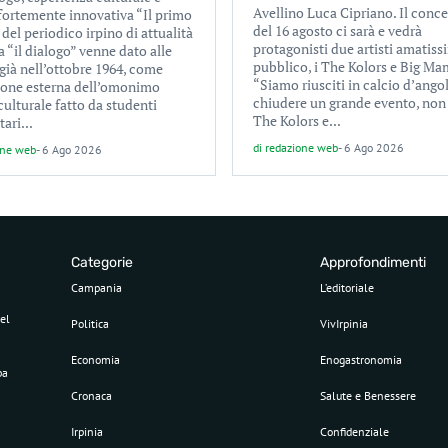
Avellino Luca Cipriano. Il conc
 fortemente innovativa “Il primo
del 16 agosto ci sarà e vedrà
el periodico irpino di attualità
protagonisti due artisti amatiss
a “il dialogo” venne dato alle
pubblico, i The Kolors e Big Ma
già nell’ottobre 1964, come
“Siamo riusciti in calcio d’ango
ione esterna dell’omonimo
chiudere un grande evento, non
culturale fatto da studenti
The Kolors e...
tari...
di
redazione web
-
6 Ago 2026
one web
-
6 Ago 2026
Categorie
Approfondimenti
Campania
L’editoriale
el
Politica
VivIrpinia
Economia
Enogastronomia
pa
Cronaca
Salute e Benessere
Irpinia
Confidenziale