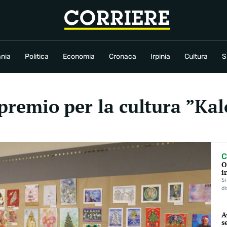
conomia
Cronaca
Irpinia
Cultura
Sport
Rubriche
nia
Politica
Economia
Cronaca
Irpinia
Cultura
S
l premio per la cultura ”Ka
C
O
i
Si
di
A
s