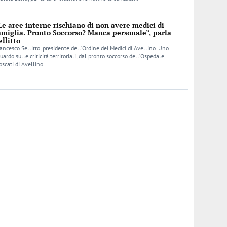
Le aree interne rischiano di non avere medici di
amiglia. Pronto Soccorso? Manca personale”, parla
ellitto
ancesco Sellitto, presidente dell’Ordine dei Medici di Avellino. Uno
uardo sulle criticità territoriali, dal pronto soccorso dell’Ospedale
scati di Avellino…