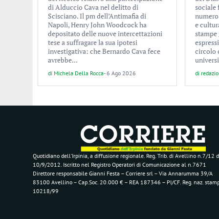
di Alduccio Cava nel delitto di
sociale
Scisciano. Il pm dell’Antimafia di
numero d
Napoli, Henry John Woodcock ha
e cultur
depositato delle nuove intercettazioni
stampe 
tese a suffragare la sua ipotesi
espress
investigativa: che Bernardo Cava fece
circolo 
avrebbe...
universi
di
Michela Della Rocca
-
6 Ago 2026
di
redazi
Quotidiano dell’Irpinia, a diffusione regionale. Reg. Trib. di Avellino n.7/12 d
10/9/2012. Iscritto nel Registro Operatori di Comunicazione al n.7671
Direttore responsabile Gianni Festa – Corriere srl – Via Annarumma 39/A
83100 Avellino – Cap.Soc. 20.000 € – REA 187346 – PI/CF. Reg. naz. stam
10218/99