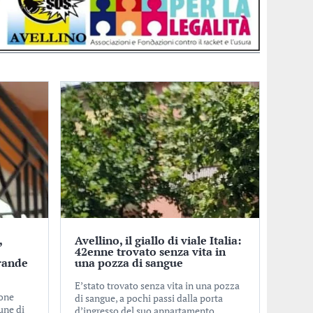
,
Avellino, il giallo di viale Italia:
o
42enne trovato senza vita in
rande
una pozza di sangue
E’stato trovato senza vita in una pozza
ione
di sangue, a pochi passi dalla porta
une di
d’ingresso del suo appartamento,