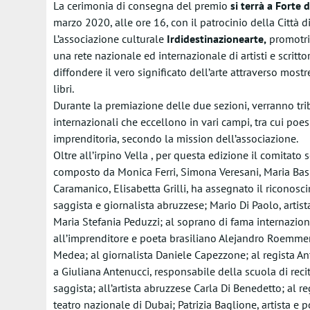
La cerimonia di consegna del premio
si terrà a Forte 
marzo 2020, alle ore 16, con il patrocinio della Città d
L’associazione culturale
Irdidestinazionearte,
promotric
una rete nazionale ed internazionale di artisti e scritt
diffondere il vero significato dell’arte attraverso mostr
libri.
Durante la premiazione delle due sezioni, verranno tri
internazionali che eccellono in vari campi, tra cui poesi
imprenditoria, secondo la mission dell’associazione.
Oltre all’irpino Vella , per questa edizione il comitato
composto da Monica Ferri, Simona Veresani, Maria Basi
Caramanico, Elisabetta Grilli, ha assegnato il riconosci
saggista e giornalista abruzzese; Mario Di Paolo, artist
Maria Stefania Peduzzi; al soprano di fama internaziona
all’imprenditore e poeta brasiliano Alejandro Roemmers
Medea; al giornalista Daniele Capezzone; al regista Ant
a Giuliana Antenucci, responsabile della scuola di recit
saggista; all’artista abruzzese Carla Di Benedetto; al r
teatro nazionale di Dubai; Patrizia Baglione, artista e