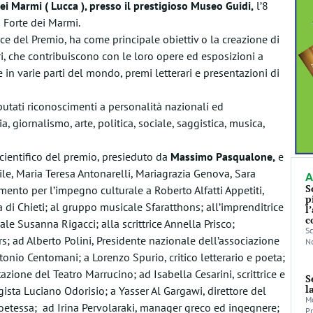
dei Marmi ( Lucca ), presso il prestigioso Museo Guidi,
l’8
i Forte dei Marmi.
e del Premio, ha come principale obiettiv
o la creazione di
ori, che contribuiscono con le loro opere ed esposizioni a
e in varie parti del mondo, premi letterari e presentazioni di
butati riconoscimenti a personalità nazionali ed
a, giornalismo, arte, politica, sociale, saggistica, musica,
 scientifico del premio, presieduto da
Massimo Pasqualone,
e
le, Maria Teresa Antonarelli, Mariagrazia Genova, Sara
A
S
mento per l’impegno culturale a Roberto Alfatti Appetiti,
p
a di Chieti; al gruppo musicale Sfaratthons; all’imprenditrice
l
c
le Susanna Rigacci; alla scrittrice Annella Prisco;
Sc
; ad Alberto Polini, Presidente nazionale dell’associazione
No
onio Centomani; a Lorenzo Spurio, critico letterario e poeta;
azione del Teatro Marrucino; ad Isabella Cesarini, scrittrice e
S
l
egista Luciano Odorisio; a Yasser Al Gargawi, direttore del
Mo
 poetessa; ad Irina Pervolaraki, manager greco ed ingegnere;
Pr