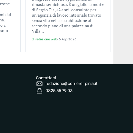
ertone
rimasta semichiusa. È un giallo la morte
di Sergio Tia, 42 anni, consulnte per
imi dal
un’agenzia di lavoro interinale trovato
ma.
senza vita nella sua abitazione al
lo a
secondo piano di una palazzina di
 solo
Villa...
di
redazione web
-
6 Ago 2026
Contattaci
redazione@corriereirpinia.it
0825 55 79 03