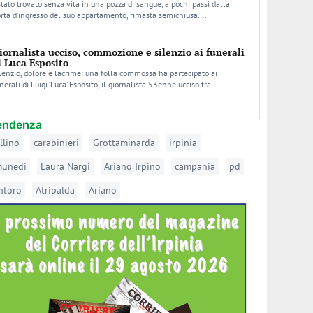
stato trovato senza vita in una pozza di sangue, a pochi passi dalla
rta d’ingresso del suo appartamento, rimasta semichiusa….
iornalista ucciso, commozione e silenzio ai funerali
i Luca Esposito
lenzio, dolore e lacrime: una folla commossa ha partecipato ai
nerali di Luigi ‘Luca’ Esposito, il giornalista 53enne ucciso tra…
tendenza
llino
carabinieri
Grottaminarda
irpinia
munedi
Laura Nargi
Ariano Irpino
campania
pd
ntoro
Atripalda
Ariano