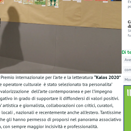
E’
po
G
d
Si
fu
Di 
Ave
co
 Premio internazionale per l’arte e la letteratura
“Kalos 2020”
Mo
 e operatore culturale è stato selezionato tra personalita’
la valorizzazione dell’arte contemporanea e per l’impegno
ivo in grado di supportare il diffondersi di valori positivi.
artistica e giornalista, collaborazioni con critici, curatori,
locali , nazionali e recentemente anche all’estero.
Tantissime
e che gli hanno permesso di proporsi
nel panorama associativo
ia, con sempre maggior incisività e professionalità.