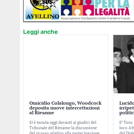
Leggi anche
Omicidio Colalongo, Woodcock
Lucido
deposita nuove intercettazioni
irripe
al Riesame
politi
Si è tenuta oggi davanti ai giudici del
E’ Tony 
Tribunale del Riesame la discussione
loco Alt
del ricorso relativo alla partecipazione
del Dial