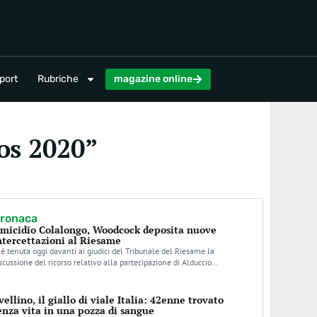
magazine online
port
Rubriche
magazine online
los 2020”
ronaca
micidio Colalongo, Woodcock deposita nuove
ntercettazioni al Riesame
 è tenuta oggi davanti ai giudici del Tribunale del Riesame la
scussione del ricorso relativo alla partecipazione di Alduccio…
vellino, il giallo di viale Italia: 42enne trovato
enza vita in una pozza di sangue