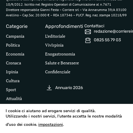
10/9/2012. Iscritto nel Registro Operatori di Comunicazione al n.7671
Direttore responsabile Gianni Festa – Corriere srl – Via Annarumma 39/A 83100
Avellino – Cap.Soc. 20.000 € – REA 187346 – PI/CF. Reg. naz. stampa 10218/99
Categorie
Approfondimenti
Contattaci
redazione@corriereirp
Campania
L’editoriale
0825 55 79 03
Politica
VivIrpinia
Economia
Enogastronomia
Cronaca
Salute e Benessere
Irpinia
Confidenziale
Cultura
Annuario 2026
Sport
Attualità
I cookie ci aiutano ad erogare servizi di qualità.
Utilizzando i nostri servizi, l'utente accetta le nostre modalità
Segui il Corriere dell'Irpinia
d'uso dei cookie.
impostazioni
.
Inf
leg