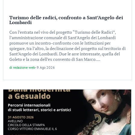
Turismo delle radici, confronto a Sant’Angelo dei
Lombardi
Con l’entrata nel vivo del progetto “Turismo delle Radici”,
l’amministrazione comunale di Sant’Angelo dei Lombardi
promuove un incontro-confronto con le Istituzioni per
spiegare, tra l’altro, la declinazione del progetto sul territorio di
Sant’Angelo dei Lombardi. Due le arre interessate, quella del
Goleto e la zona dell’ex convento di San Marco....
di
redazione web
-
9 Ago 2026