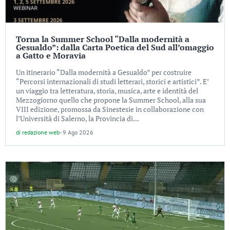
Torna la Summer School “Dalla modernità a
Gesualdo”: dalla Carta Poetica del Sud all’omaggio
a Gatto e Moravia
Un itinerario “Dalla modernità a Gesualdo” per costruire
“Percorsi internazionali di studi letterari, storici e artistici”. E’
un viaggio tra letteratura, storia, musica, arte e identità del
Mezzogiorno quello che propone la Summer School, alla sua
VIII edizione, promossa da Sinestesie in collaborazione con
l’Università di Salerno, la Provincia di...
di
redazione web
-
9 Ago 2026