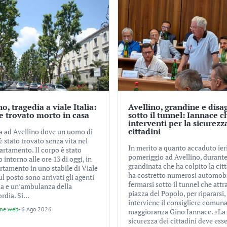
no, tragedia a viale Italia:
Avellino, grandine e disa
 trovato morto in casa
sotto il tunnel: Iannace c
interventi per la sicurezz
cittadini
a ad Avellino dove un uomo di
è stato trovato senza vita nel
In merito a quanto accaduto ier
artamento. Il corpo è stato
pomeriggio ad Avellino, durante 
o intorno alle ore 13 di oggi, in
grandinata che ha colpito la citt
rtamento in uno stabile di Viale
ha costretto numerosi automobil
Sul posto sono arrivati gli agenti
fermarsi sotto il tunnel che attr
zia e un’ambulanza della
piazza del Popolo, per ripararsi,
rdia. Si...
interviene il consigliere comuna
one web
-
6 Ago 2026
maggioranza Gino Iannace. «La
sicurezza dei cittadini deve esse