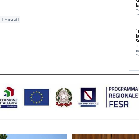
S
l
Mo
Pr
ti Moscati
“
f
S
Fr
sg
Mo