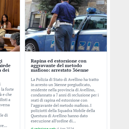
gi
Rapina ed estorsione con
hiede
aggravante del metodo
a dei
mafioso: arrestato 36enne
La Polizia di Stato di Avellino ha tratto
i
in arresto un 36enne pregiudicato,
la forte
residente nella provincia di Avellino,
à e che
condannato a 7 anni di reclusione per i
isti a
reati di rapina ed estorsione con
aversa
l’aggravante del metodo mafioso. I
poliziotti della Squadra Mobile della
le di
Questura di Avellino hanno dato
esecuzione all’ordine di...
re...
di
redazione web
-
4 Ago 2026