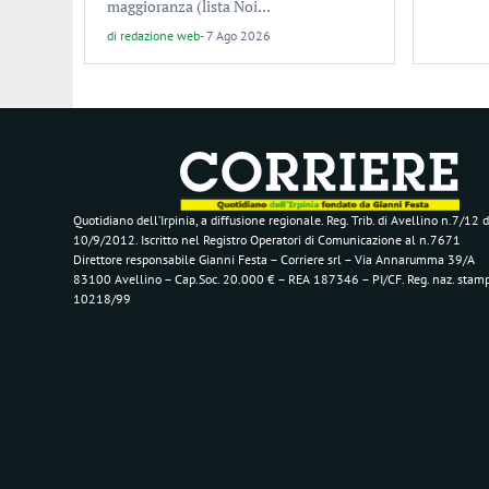
maggioranza (lista Noi...
di
redazione web
-
7 Ago 2026
Quotidiano dell’Irpinia, a diffusione regionale. Reg. Trib. di Avellino n.7/12 d
10/9/2012. Iscritto nel Registro Operatori di Comunicazione al n.7671
Direttore responsabile Gianni Festa – Corriere srl – Via Annarumma 39/A
83100 Avellino – Cap.Soc. 20.000 € – REA 187346 – PI/CF. Reg. naz. stam
10218/99