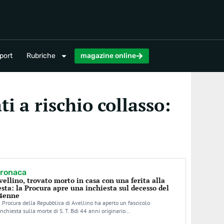
magazine online
port
Rubriche
magazine online
i a rischio collasso:
ronaca
vellino, trovato morto in casa con una ferita alla
esta: la Procura apre una inchiesta sul decesso del
4enne
 Procura della Repubblica di Avellino ha aperto un fascicolo
inchiesta sulla morte di S. T. Bdi 44 anni originario…