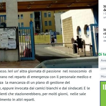
M
d
I 
un
M
c
La
de
Di 
Ave
co
asso. Ieri un’ altra giornata di passione nel nosocomio di
strano nel reparto di emergenza con il personale medico e
Mo
nza la mancanza di un piano di gestione del
 eppure invocata dai camici bianchi e dai sindacati. E le
enti che stazionerebbero, per molti giorni, nelle sale
mento in altri reparti.