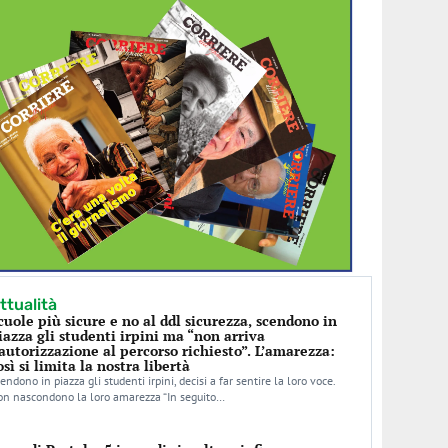
ttualità
cuole più sicure e no al ddl sicurezza, scendono in
iazza gli studenti irpini ma “non arriva
’autorizzazione al percorso richiesto”. L’amarezza:
osì si limita la nostra libertà
endono in piazza gli studenti irpini, decisi a far sentire la loro voce.
n nascondono la loro amarezza “In seguito…