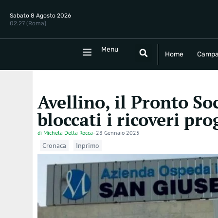
Sabato 8 Agosto 2026
02.27 (Roma)
Menu
Menu
Home
Campania
Politica
E
Home
Campa
Avellino, il Pronto So
bloccati i ricoveri p
di
Michela Della Rocca
-
28 Gennaio 2025
Cronaca
Inprimo