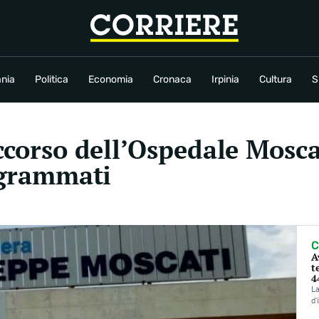
conomia
Cronaca
Irpinia
Cultura
Sport
Rubriche
nia
Politica
Economia
Cronaca
Irpinia
Cultura
S
ccorso dell’Ospedale Moscat
rogrammati
C
A
t
4
La
d’