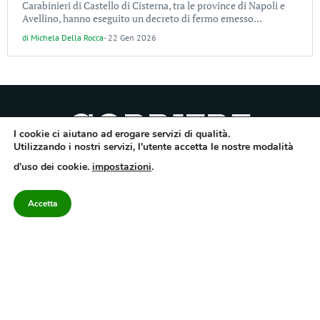
Carabinieri di Castello di Cisterna, tra le province di Napoli e
Avellino, hanno eseguito un decreto di fermo emesso...
di
Michela Della Rocca
-
22 Gen 2026
I cookie ci aiutano ad erogare servizi di qualità.
Utilizzando i nostri servizi, l'utente accetta le nostre modalità
Quotidiano dell’Irpinia, a diffusione regionale. Reg. Trib. di Avellino n.7/12 del
d'uso dei cookie.
impostazioni
.
10/9/2012. Iscritto nel Registro Operatori di Comunicazione al n.7671
Direttore responsabile Gianni Festa – Corriere srl – Via Annarumma 39/A 83100
Avellino – Cap.Soc. 20.000 € – REA 187346 – PI/CF. Reg. naz. stampa 10218/99
Accetta
Categorie
Approfondimenti
Contattaci
redazione@corriereirp
Campania
L’editoriale
0825 55 79 03
Politica
VivIrpinia
Economia
Enogastronomia
Cronaca
Salute e Benessere