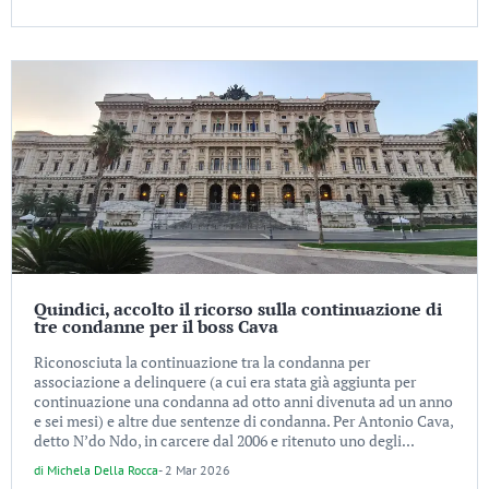
Quindici, accolto il ricorso sulla continuazione di
tre condanne per il boss Cava
Riconosciuta la continuazione tra la condanna per
associazione a delinquere (a cui era stata già aggiunta per
continuazione una condanna ad otto anni divenuta ad un anno
e sei mesi) e altre due sentenze di condanna. Per Antonio Cava,
detto N’do Ndo, in carcere dal 2006 e ritenuto uno degli...
di
Michela Della Rocca
-
2 Mar 2026