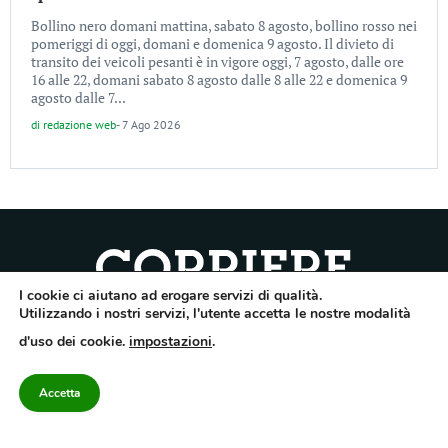
Bollino nero domani mattina, sabato 8 agosto, bollino rosso nei
pomeriggi di oggi, domani e domenica 9 agosto. Il divieto di
transito dei veicoli pesanti è in vigore oggi, 7 agosto, dalle ore
16 alle 22, domani sabato 8 agosto dalle 8 alle 22 e domenica 9
agosto dalle 7...
di
redazione web
-
7 Ago 2026
I cookie ci aiutano ad erogare servizi di qualità.
Quotidiano dell’Irpinia, a diffusione regionale. Reg. Trib. di Avellino n.7/12 del
Utilizzando i nostri servizi, l'utente accetta le nostre modalità
10/9/2012. Iscritto nel Registro Operatori di Comunicazione al n.7671
d'uso dei cookie.
impostazioni
.
Direttore responsabile Gianni Festa – Corriere srl – Via Annarumma 39/A 83100
Avellino – Cap.Soc. 20.000 € – REA 187346 – PI/CF. Reg. naz. stampa 10218/99
Accetta
Categorie
Approfondimenti
Contattaci
redazione@corriereirp
Campania
L’editoriale