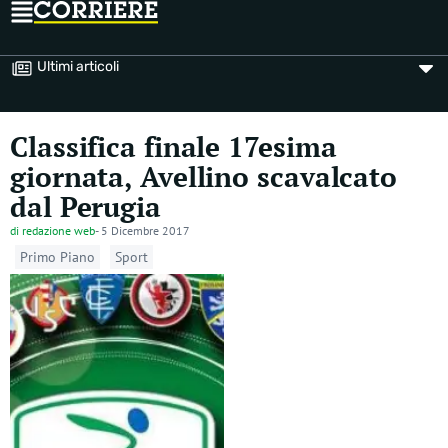
Ultimi articoli
Classifica finale 17esima
giornata, Avellino scavalcato
dal Perugia
di
redazione web
-
5 Dicembre 2017
Primo Piano
Sport