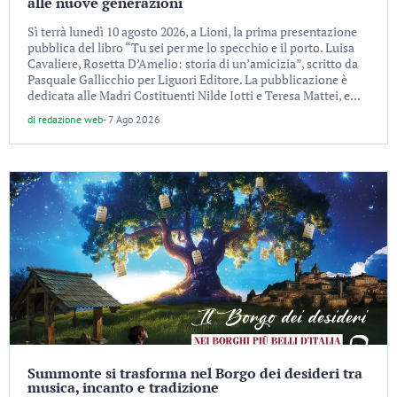
alle nuove generazioni
Sì terrà lunedì 10 agosto 2026, a Lioni, la prima presentazione
pubblica del libro “Tu sei per me lo specchio e il porto. Luisa
Cavaliere, Rosetta D’Amelio: storia di un’amicizia”, scritto da
Pasquale Gallicchio per Liguori Editore. La pubblicazione è
dedicata alle Madri Costituenti Nilde Iotti e Teresa Mattei, e...
di
redazione web
-
7 Ago 2026
Summonte si trasforma nel Borgo dei desideri tra
musica, incanto e tradizione