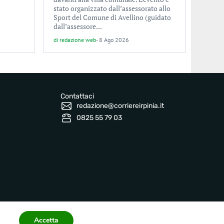
stato organizzato dall’assessorato allo
Sport del Comune di Avellino (guidato
dall’assessore...
di
redazione web
-
8 Ago 2026
Contattaci
redazione@corriereirpinia.it
0825 55 79 03
Accetta