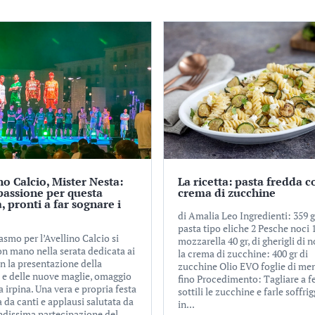
no Calcio, Mister Nesta:
La ricetta: pasta fredda c
passione per questa
crema di zucchine
, pronti a far sognare i
di Amalia Leo Ingredienti: 359 gr
pasta tipo eliche 2 Pesche noci 1
asmo per l’Avellino Calcio si
mozzarella 40 gr, di gherigli di n
on mano nella serata dedicata ai
la crema di zucchine: 400 gr di
n la presentazione della
zucchine Olio EVO foglie di men
 e delle nuove maglie, omaggio
fino Procedimento: Tagliare a f
ra irpina. Una vera e propria festa
sottili le zucchine e farle soffri
 da canti e applausi salutata da
in...
ndissima partecipazione del