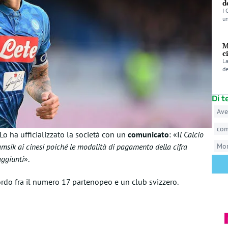
d
I 
un
M
c
La
de
Di 
Ave
co
Lo ha ufficializzato la società con un
comunicato
: «I
l Calcio
msik ai cinesi poiché le modalità di pagamento della cifra
Mo
aggiunti
».
ccordo fra il numero 17 partenopeo e un club svizzero.