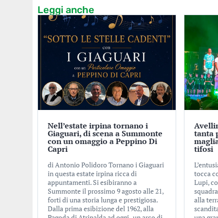
Leggi anche
Nell’estate irpina tornano i
Avelli
Giaguari, di scena a Summonte
tanta 
con un omaggio a Peppino Di
maglia
Capri
tifosi
di Antonio Polidoro Tornano i Giaguari
L’entusi
in questa estate irpina ricca di
tocca c
appuntamenti. Si esibiranno a
Lupi, co
Summonte il prossimo 9 agosto alle 21,
squadra
forti di una storia lunga e prestigiosa.
alla ter
Dalla prima esibizione del 1962, alla
scandita
Pagoda di Atripalda ad oggi , un arco di
una gra