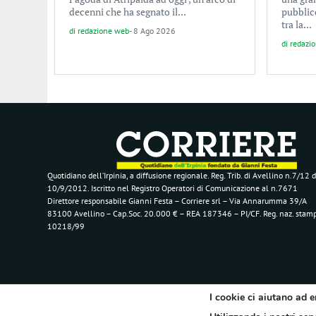
decenni che ha segnato il...
pubblic
tra la...
di
redazione web
-
8 Ago 2026
di
redazi
Quotidiano dell’Irpinia, a diffusione regionale. Reg. Trib. di Avellino n.7/12 d
10/9/2012. Iscritto nel Registro Operatori di Comunicazione al n.7671
Direttore responsabile Gianni Festa – Corriere srl – Via Annarumma 39/A
83100 Avellino – Cap.Soc. 20.000 € – REA 187346 – PI/CF. Reg. naz. stam
10218/99
I cookie ci aiutano ad e