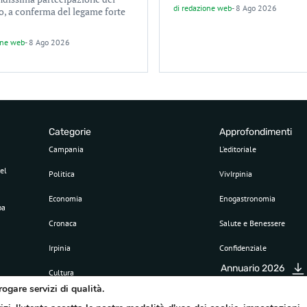
di
redazione web
-
8 Ago 2026
o, a conferma del legame forte
one web
-
8 Ago 2026
Categorie
Approfondimenti
Campania
L’editoriale
el
Politica
VivIrpinia
Economia
Enogastronomia
pa
Cronaca
Salute e Benessere
Irpinia
Confidenziale
Annuario 2026
Cultura
rogare servizi di qualità.
Sport