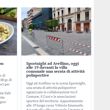
on
Sportnight ad Avellino, oggi
alle 19 davanti la villa
comunale una serata di attività
polisportive
. di
00 gr. di
Oggi ad Avellino va in scena Sportnight,
oci per
una serata di attività polisportive
ognaizzata in collaborazione tra il
ta Sale
Comune, il Coni e le associazioni
ette
sportive del territorio. Appuntamento
ggere
alle 19 lungo corso Vittorio Emanuele,
davanti alla villa comunale. L’evento è