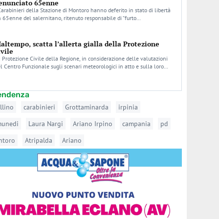
enunciato 65enne
Carabinieri della Stazione di Montoro hanno deferito in stato di libertà
 65enne del salernitano, ritenuto responsabile di “furto…
altempo, scatta l’allerta gialla della Protezione
ivile
 Protezione Civile della Regione, in considerazione delle valutazioni
l Centro Funzionale sugli scenari meteorologici in atto e sulla loro…
tendenza
llino
carabinieri
Grottaminarda
irpinia
munedi
Laura Nargi
Ariano Irpino
campania
pd
ntoro
Atripalda
Ariano