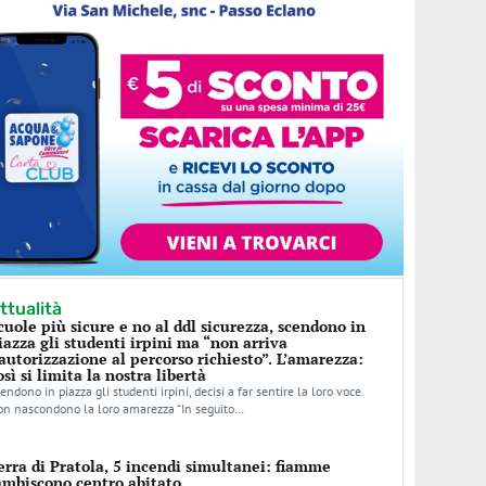
ttualità
cuole più sicure e no al ddl sicurezza, scendono in
iazza gli studenti irpini ma “non arriva
’autorizzazione al percorso richiesto”. L’amarezza:
osì si limita la nostra libertà
endono in piazza gli studenti irpini, decisi a far sentire la loro voce.
n nascondono la loro amarezza “In seguito…
erra di Pratola, 5 incendi simultanei: fiamme
ambiscono centro abitato