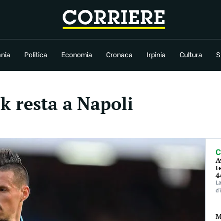
conomia
Cronaca
Irpinia
Cultura
Sport
Rubriche
nia
Politica
Economia
Cronaca
Irpinia
Cultura
S
k resta a Napoli
C
A
t
4
La
d’
M