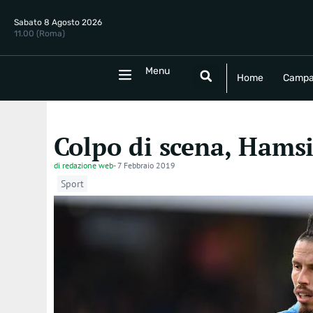
Sabato 8 Agosto 2026
11.00 (Roma)
Menu
Menu
Home
Campania
Politica
E
Home
Campa
Colpo di scena, Hamsi
di
redazione web
-
7 Febbraio 2019
Sport