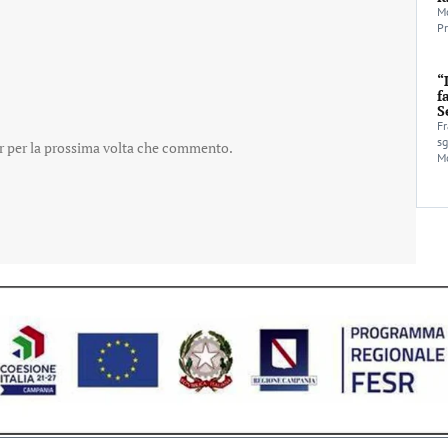
Mo
Pr
“
f
S
Fr
sg
er per la prossima volta che commento.
Mo