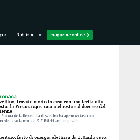
magazine online
port
Rubriche
magazine online
ronaca
vellino, trovato morto in casa con una ferita alla
esta: la Procura apre una inchiesta sul decesso del
4enne
 Procura della Repubblica di Avellino ha aperto un fascicolo
inchiesta sulla morte di S. T. Bdi 44 anni originario…
ontoro, furto di energia elettrica da 130mila euro: