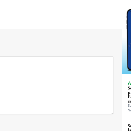
A
S
p
l
c
Sc
No
S
l