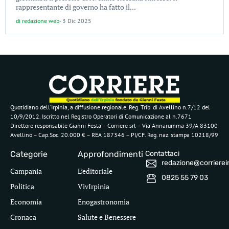
rappresentante di governo ha fatto il...
di
redazione web
-
3 Dic 2025
Quotidiano dell’Irpinia, a diffusione regionale. Reg. Trib. di Avellino n.7/12 del
10/9/2012. Iscritto nel Registro Operatori di Comunicazione al n.7671
Direttore responsabile Gianni Festa – Corriere srl – Via Annarumma 39/A 83100
Avellino – Cap.Soc. 20.000 € – REA 187346 – PI/CF. Reg. naz. stampa 10218/99
Categorie
Approfondimenti
Contattaci
redazione@corriereirp
Campania
L’editoriale
0825 55 79 03
Politica
VivIrpinia
Economia
Enogastronomia
Cronaca
Salute e Benessere