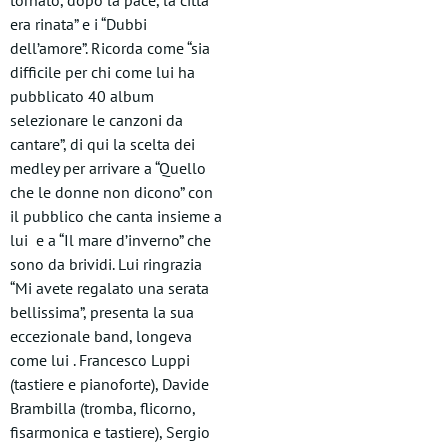
tornato, dopo la pace, la città
era rinata” e i “Dubbi
dell’amore”. Ricorda come “sia
difficile per chi come lui ha
pubblicato 40 album
selezionare le canzoni da
cantare”, di qui la scelta dei
medley per arrivare a “Quello
che le donne non dicono” con
il pubblico che canta insieme a
lui e a “Il mare d’inverno” che
sono da brividi. Lui ringrazia
“Mi avete regalato una serata
bellissima”, presenta la sua
eccezionale band, longeva
come lui . Francesco Luppi
(tastiere e pianoforte), Davide
Brambilla (tromba, flicorno,
fisarmonica e tastiere), Sergio