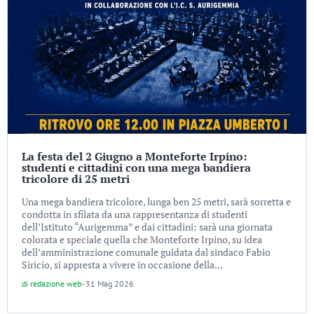
La festa del 2 Giugno a Monteforte Irpino:
studenti e cittadini con una mega bandiera
tricolore di 25 metri
Una mega bandiera tricolore, lunga ben 25 metri, sarà sorretta e
condotta in sfilata da una rappresentanza di studenti
dell’Istituto “Aurigemma” e dai cittadini: sarà una giornata
colorata e speciale quella che Monteforte Irpino, su idea
dell’amministrazione comunale guidata dal sindaco Fabio
Siricio, si appresta a vivere in occasione della...
di
redazione web
-
31 Mag 2026