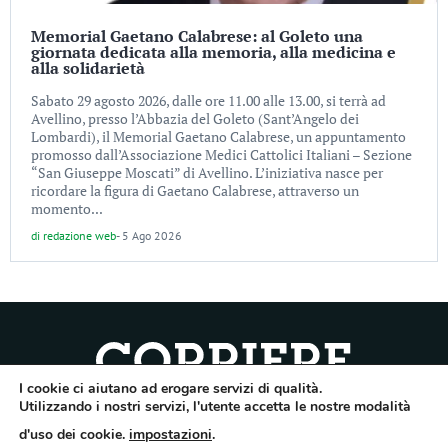
Memorial Gaetano Calabrese: al Goleto una
giornata dedicata alla memoria, alla medicina e
alla solidarietà
Sabato 29 agosto 2026, dalle ore 11.00 alle 13.00, si terrà ad
Avellino, presso l’Abbazia del Goleto (Sant’Angelo dei
Lombardi), il Memorial Gaetano Calabrese, un appuntamento
promosso dall’Associazione Medici Cattolici Italiani – Sezione
“San Giuseppe Moscati” di Avellino. L’iniziativa nasce per
ricordare la figura di Gaetano Calabrese, attraverso un
momento...
di
redazione web
-
5 Ago 2026
I cookie ci aiutano ad erogare servizi di qualità.
Quotidiano dell’Irpinia, a diffusione regionale. Reg. Trib. di Avellino n.7/12 del
Utilizzando i nostri servizi, l'utente accetta le nostre modalità
10/9/2012. Iscritto nel Registro Operatori di Comunicazione al n.7671
d'uso dei cookie.
impostazioni
.
Direttore responsabile Gianni Festa – Corriere srl – Via Annarumma 39/A 83100