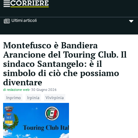
Ultimi articoli
Montefusco è Bandiera
Arancione del Touring Club. Il
sindaco Santangelo: è il
simbolo di ciò che possiamo
diventare
di
redazione web
-
30 Giugno 2026
Inprimo
Irpinia
VivIrpinia