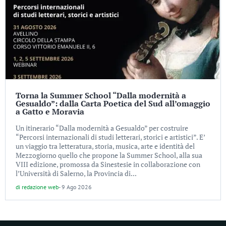
Torna la Summer School “Dalla modernità a
Gesualdo”: dalla Carta Poetica del Sud all’omaggio
a Gatto e Moravia
Un itinerario “Dalla modernità a Gesualdo” per costruire
“Percorsi internazionali di studi letterari, storici e artistici”. E’
un viaggio tra letteratura, storia, musica, arte e identità del
Mezzogiorno quello che propone la Summer School, alla sua
VIII edizione, promossa da Sinestesie in collaborazione con
l’Università di Salerno, la Provincia di...
di
redazione web
-
9 Ago 2026