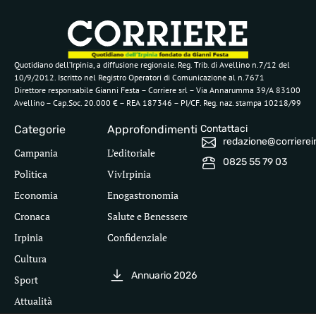
Quotidiano dell’Irpinia, a diffusione regionale. Reg. Trib. di Avellino n.7/12 del
10/9/2012. Iscritto nel Registro Operatori di Comunicazione al n.7671
Direttore responsabile Gianni Festa – Corriere srl – Via Annarumma 39/A 83100
Avellino – Cap.Soc. 20.000 € – REA 187346 – PI/CF. Reg. naz. stampa 10218/99
Categorie
Approfondimenti
Contattaci
redazione@corriereirp
Campania
L’editoriale
0825 55 79 03
Politica
VivIrpinia
Economia
Enogastronomia
Cronaca
Salute e Benessere
Irpinia
Confidenziale
Cultura
Annuario 2026
Sport
Attualità