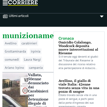
Ultimi articoli
munizionamento
Cronaca
Omicidio Colalongo,
Avellino
carabinieri
Woodcock deposita
nuove intercettazioni al
Grottaminarda
irpinia
Riesame
Si è tenuta oggi davanti ai giudici
comunedi
Laura Nargi
del Tribunale del Riesame la
discussione del ricorso relativo
Ariano Irpino
campania
alla partecipazione di Alduccio…
Vallata,
50enne
Avellino, il giallo di
denunciato
viale Italia: 42enne
dai
trovato senza vita in una
Carabinieri
pozza di sangue
per
E’stato trovato senza vita in una
detenzione
pozza di sangue, a pochi passi
illegale di
dalla porta d’ingresso del suo
appartamento, rimasta