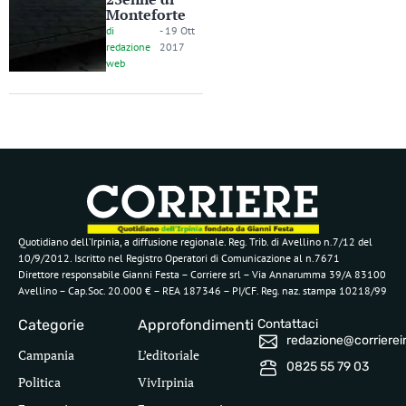
Monteforte
di
-
19 Ott
redazione
2017
web
Quotidiano dell’Irpinia, a diffusione regionale. Reg. Trib. di Avellino n.7/12 del
10/9/2012. Iscritto nel Registro Operatori di Comunicazione al n.7671
Direttore responsabile Gianni Festa – Corriere srl – Via Annarumma 39/A 83100
Avellino – Cap.Soc. 20.000 € – REA 187346 – PI/CF. Reg. naz. stampa 10218/99
Categorie
Approfondimenti
Contattaci
redazione@corriereirp
Campania
L’editoriale
0825 55 79 03
Politica
VivIrpinia