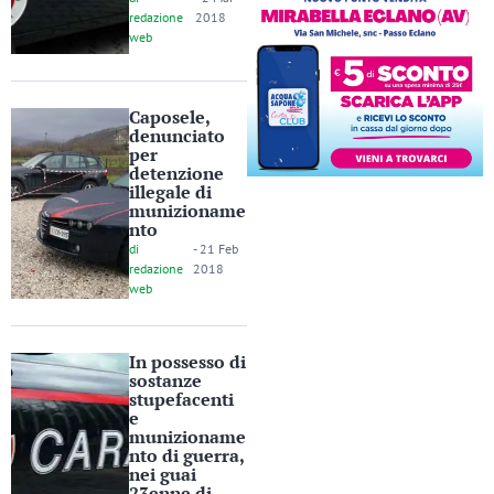
redazione
2018
web
Caposele,
denunciato
per
detenzione
illegale di
munizioname
nto
di
-
21 Feb
redazione
2018
web
In possesso di
sostanze
stupefacenti
e
munizioname
nto di guerra,
nei guai
23enne di