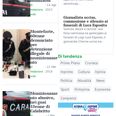
munizioni
semichiusa….
di
-
14 Ago
redazione
2023
web
Giornalista ucciso,
commozione e silenzio ai
funerali di Luca Esposito
Silenzio, dolore e lacrime: una
Monteforte,
folla commossa ha partecipato ai
60enne
funerali di Luigi ‘Luca’ Esposito, il
denunciato
giornalista 53enne ucciso tra…
per
detenzione
illegale di
Di tendenza
munizioname
nto
Primo Piano
Cronaca
di
-
21 Mar
redazione
2018
Inprimo
Cultura
Irpinia
web
Politica
Attualità
News
Sport
VivIrpinia
Economia
Munizioname
nto abusivo,
Campania
nei guai
55enne di
Calabritto
di
-
2 Mar