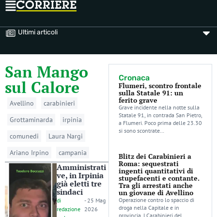
Ultimi articoli
San Mango
Cronaca
sul Calore
Flumeri, scontro frontale
sulla Statale 91: un
ferito grave
Avellino
carabinieri
Grave incidente nella notte sulla
Statale 91, in contrada San Pietro,
Grottaminarda
irpinia
a Flumeri. Poco prima delle 23.30
si sono scontrate…
comunedi
Laura Nargi
Ariano Irpino
campania
Blitz dei Carabinieri a
Roma: sequestrati
Amministrati
ingenti quantitativi di
ve, in Irpinia
stupefacenti e contante.
già eletti tre
Tra gli arrestati anche
sindaci
un giovane di Avellino
Operazione contro lo spaccio di
di
-
25 Mag
droga nella Capitale e in
redazione
2026
provincia. I Carabinieri del