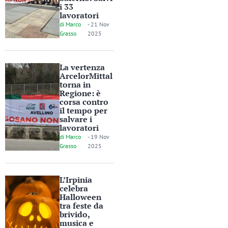
i 33
lavoratori
di
Marco
-
21 Nov
Grasso
2025
La vertenza
ArcelorMittal
torna in
Regione: è
corsa contro
il tempo per
salvare i
lavoratori
di
Marco
-
19 Nov
Grasso
2025
L’Irpinia
celebra
Halloween
tra feste da
brivido,
musica e