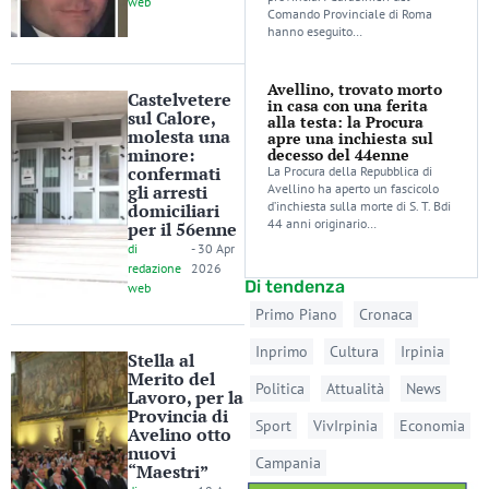
web
Comando Provinciale di Roma
hanno eseguito…
Avellino, trovato morto
Castelvetere
in casa con una ferita
sul Calore,
alla testa: la Procura
molesta una
apre una inchiesta sul
minore:
decesso del 44enne
confermati
La Procura della Repubblica di
gli arresti
Avellino ha aperto un fascicolo
d’inchiesta sulla morte di S. T. Bdi
domiciliari
44 anni originario…
per il 56enne
di
-
30 Apr
redazione
2026
Di tendenza
web
Primo Piano
Cronaca
Inprimo
Cultura
Irpinia
Stella al
Merito del
Politica
Attualità
News
Lavoro, per la
Provincia di
Sport
VivIrpinia
Economia
Avelino otto
nuovi
Campania
“Maestri”