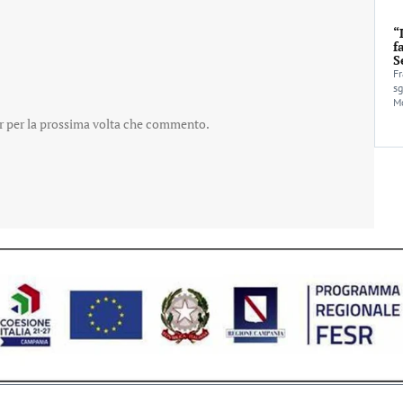
“
f
S
Fr
sg
Mo
er per la prossima volta che commento.