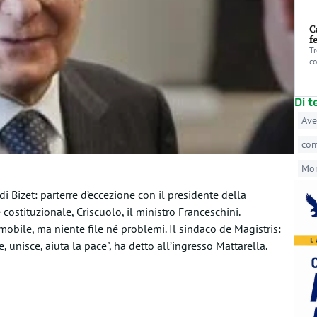
C
f
Tr
co
Di 
Ave
co
Mo
i Bizet: parterre d’eccezione con il presidente della
 costituzionale, Criscuolo, il ministro Franceschini.
obile, ma niente file né problemi. Il sindaco de Magistris:
 unisce, aiuta la pace", ha detto all’ingresso Mattarella.