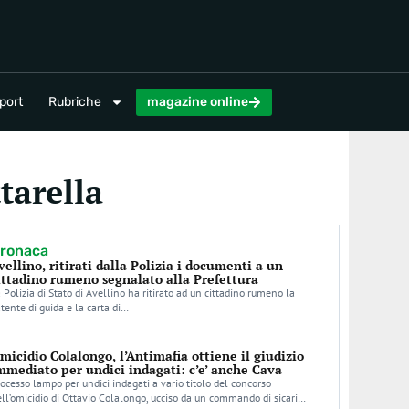
magazine online
port
Rubriche
magazine online
tarella
ronaca
vellino, ritirati dalla Polizia i documenti a un
ittadino rumeno segnalato alla Prefettura
 Polizia di Stato di Avellino ha ritirato ad un cittadino rumeno la
tente di guida e la carta di…
micidio Colalongo, l’Antimafia ottiene il giudizio
mmediato per undici indagati: c’e’ anche Cava
ocesso lampo per undici indagati a vario titolo del concorso
ll’omicidio di Ottavio Colalongo, ucciso da un commando di sicari…