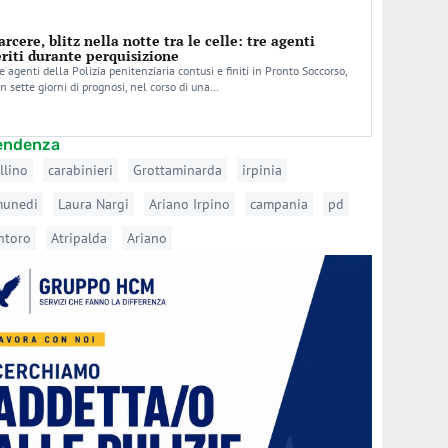
arcere, blitz nella notte tra le celle: tre agenti
eriti durante perquisizione
e agenti della Polizia penitenziaria contusi e finiti in Pronto Soccorso,
n sette giorni di prognosi, nel corso di una…
tendenza
llino
carabinieri
Grottaminarda
irpinia
munedi
Laura Nargi
Ariano Irpino
campania
pd
ntoro
Atripalda
Ariano