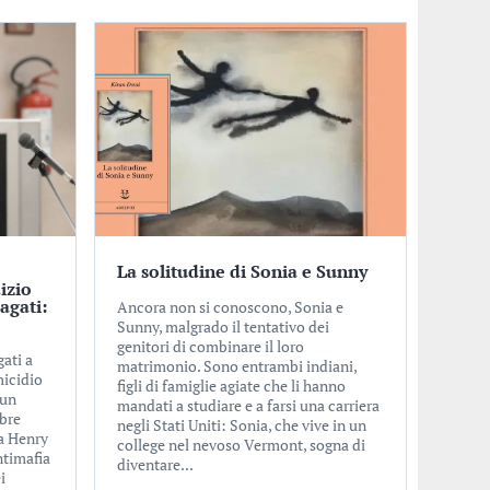
La solitudine di Sonia e Sunny
dizio
agati:
Ancora non si conoscono, Sonia e
Sunny, malgrado il tentativo dei
genitori di combinare il loro
ati a
matrimonio. Sono entrambi indiani,
micidio
figli di famiglie agiate che li hanno
 un
mandati a studiare e a farsi una carriera
bre
negli Stati Uniti: Sonia, che vive in un
ia Henry
college nel nevoso Vermont, sogna di
ntimafia
diventare...
i