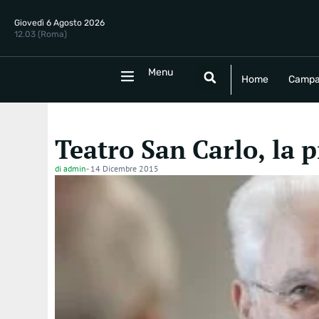
Giovedì 6 Agosto 2026
12.03 (Roma)
Menu
Menu
Home
Campania
Politica
E
Home
Campa
Teatro San Carlo, la 
di
admin
-
14 Dicembre 2015