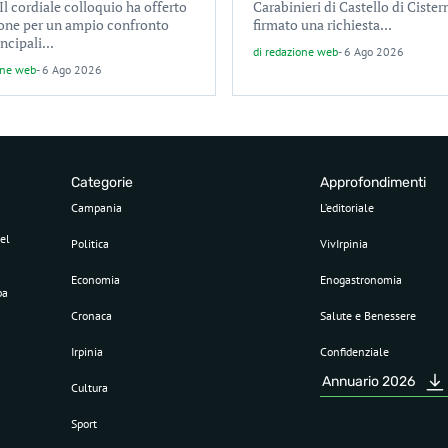
Il cordiale colloquio ha offerto
Carabinieri di Castello di Cister
ione per un ampio confronto
firmato una richiesta...
incipali...
di
redazione web
-
6 Ago 2026
one web
-
6 Ago 2026
Categorie
Approfondimenti
Campania
L’editoriale
el
Politica
VivIrpinia
Economia
Enogastronomia
pa
Cronaca
Salute e Benessere
Irpinia
Confidenziale
Annuario 2026
Cultura
Sport