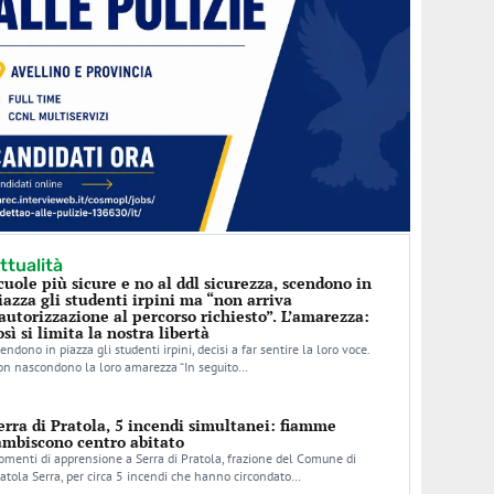
ttualità
cuole più sicure e no al ddl sicurezza, scendono in
iazza gli studenti irpini ma “non arriva
’autorizzazione al percorso richiesto”. L’amarezza:
osì si limita la nostra libertà
endono in piazza gli studenti irpini, decisi a far sentire la loro voce.
n nascondono la loro amarezza “In seguito…
erra di Pratola, 5 incendi simultanei: fiamme
ambiscono centro abitato
menti di apprensione a Serra di Pratola, frazione del Comune di
atola Serra, per circa 5 incendi che hanno circondato…