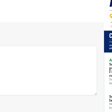
A
S
p
l
c
Sc
No
S
l
Mo
Pr