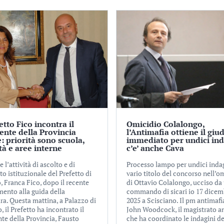
fetto Fico incontra il
Omicidio Colalongo,
ente della Provincia
l’Antimafia ottiene il giu
: priorità sono scuola,
immediato per undici ind
ità e aree interne
c’e’ anche Cava
 l’attività di ascolto e di
Processo lampo per undici indag
o istituzionale del Prefetto di
vario titolo del concorso nell’o
, Franca Fico, dopo il recente
di Ottavio Colalongo, ucciso da
mento alla guida della
commando di sicari io 17 dicem
ra. Questa mattina, a Palazzo di
2025 a Scisciano. Il pm antimaf
 il Prefetto ha incontrato il
John Woodcock, il magistrato a
te della Provincia, Fausto
che ha coordinato le indagini de