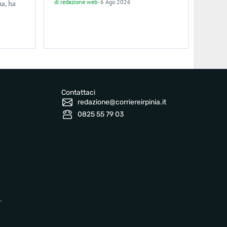
di
redazione web
-
6 Ago 2026
na, ha
Contattaci
redazione@corriereirpinia.it
0825 55 79 03