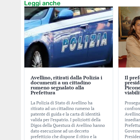
Leggi anche
Avellino, ritirati dalla Polizia i
Il pre
documenti a un cittadino
presid
rumeno segnalato alla
Picone
Prefettura
viabil
La Polizia di Stato di Avellino ha
Prosegue
ritirato ad un cittadino rumeno la
confront
patente di guida e la carta di identità
Avellino
valida per l’espatrio. I poliziotti della
insedia
Digos della Questura di Avellino hanno
Prefettu
dato esecuzione ad un decreto
Governo,
prefettizio che dispone il ritiro e la
Presiden