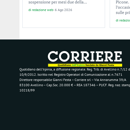
sospensione per mesi due della...
Picone. 
l’occas
di
redazione web
-
6 Ago 2026
sulle pr
di
redazi
Quotidiano dell’Irpinia, a diffusione regionale. Reg. Trib. di Avellino n.7/12 d
10/9/2012. Iscritto nel Registro Operatori di Comunicazione al n.7671
Direttore responsabile Gianni Festa – Corriere srl – Via Annarumma 39/A
83100 Avellino – Cap.Soc. 20.000 € – REA 187346 – PI/CF. Reg. naz. stam
10218/99