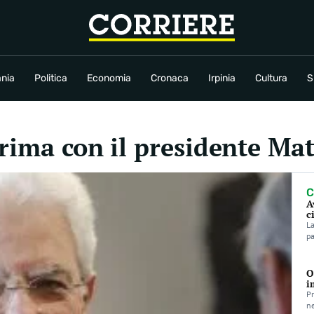
conomia
Cronaca
Irpinia
Cultura
Sport
Rubriche
nia
Politica
Economia
Cronaca
Irpinia
Cultura
S
prima con il presidente Mat
C
A
c
La
pa
O
i
Pr
ne