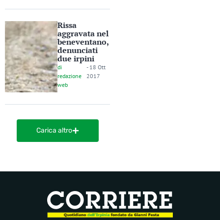
Rissa
aggravata nel
beneventano,
denunciati
due irpini
di
-
18 Ott
redazione
2017
web
Carica altro