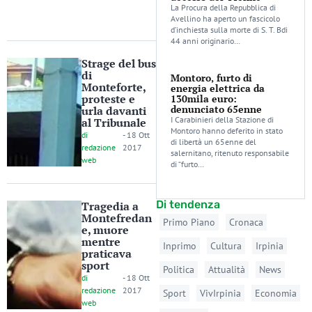
La Procura della Repubblica di
Avellino ha aperto un fascicolo
d’inchiesta sulla morte di S. T. Bdi
44 anni originario…
Strage del bus
di
Montoro, furto di
Monteforte,
energia elettrica da
proteste e
130mila euro:
denunciato 65enne
urla davanti
I Carabinieri della Stazione di
al Tribunale
Montoro hanno deferito in stato
di
-
18 Ott
di libertà un 65enne del
redazione
2017
salernitano, ritenuto responsabile
web
di “furto…
Di tendenza
Tragedia a
Montefredan
Primo Piano
Cronaca
e, muore
mentre
Inprimo
Cultura
Irpinia
praticava
sport
Politica
Attualità
News
di
-
18 Ott
redazione
2017
Sport
VivIrpinia
Economia
web