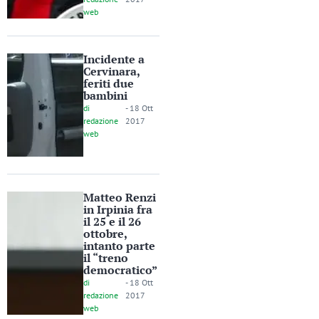
web
Incidente a
Cervinara,
feriti due
bambini
di
-
18 Ott
redazione
2017
web
Matteo Renzi
in Irpinia fra
il 25 e il 26
ottobre,
intanto parte
il “treno
democratico”
di
-
18 Ott
redazione
2017
web