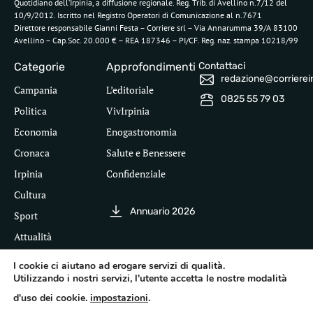
Quotidiano dell’Irpinia, a diffusione regionale. Reg. Trib. di Avellino n.7/12 del
10/9/2012. Iscritto nel Registro Operatori di Comunicazione al n.7671
Direttore responsabile Gianni Festa – Corriere srl – Via Annarumma 39/A 83100
Avellino – Cap.Soc. 20.000 € – REA 187346 – PI/CF. Reg. naz. stampa 10218/99
Categorie
Approfondimenti
Contattaci
redazione@corriereirp
Campania
L’editoriale
0825 55 79 03
Politica
VivIrpinia
Economia
Enogastronomia
Cronaca
Salute e Benessere
Irpinia
Confidenziale
Cultura
Annuario 2026
Sport
Attualità
I cookie ci aiutano ad erogare servizi di qualità.
Utilizzando i nostri servizi, l'utente accetta le nostre modalità
Segui il Corriere dell'Irpinia
d'uso dei cookie.
impostazioni
.
Inf