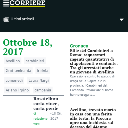
Ultimi articoli
Ottobre 18,
Cronaca
2017
Blitz dei Carabinieri a
Roma: sequestrati
ingenti quantitativi di
Avellino
carabinieri
stupefacenti e contante.
Tra gli arrestati anche
Grottaminarda
irpinia
un giovane di Avellino
Operazione contro lo spaccio di
comunedi
Laura Nargi
droga nella Capitale e in
provincia. I Carabinieri del
Ariano Irpino
campania
Comando Provinciale di Roma
hanno eseguito…
Rosatellum
carta vince,
carta perde
Avellino, trovato morto
di
-
18 Ott
in casa con una ferita
alla testa: la Procura
redazione
2017
apre una inchiesta sul
web
decesso del 44enne