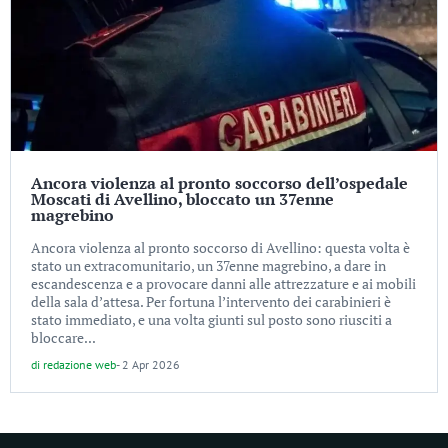
Ancora violenza al pronto soccorso dell’ospedale
Moscati di Avellino, bloccato un 37enne
magrebino
Ancora violenza al pronto soccorso di Avellino: questa volta è
stato un extracomunitario, un 37enne magrebino, a dare in
escandescenza e a provocare danni alle attrezzature e ai mobili
della sala d’attesa. Per fortuna l’intervento dei carabinieri è
stato immediato, e una volta giunti sul posto sono riusciti a
bloccare...
di
redazione web
-
2 Apr 2026