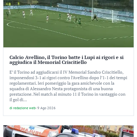
Calcio Avellino, il Torino batte i Lupi ai rigori e si
aggiudica il Memorial Criscitiello
E’ il Torino ad aggiudicarsi il IV Memorial Sandro Criscitiello,
imponendosi 3-1 ai rigori contro l’Avellino dopo l’1-1 dei tempi
regolamentari. Ieri pomeriggio la gara amichevole con la
squadra di Alessandro Nesta protagonista di una buona
prestazione. Nel match al minuto 11 il Torino in vantaggio con
il gol di...
di
redazione web
-
9 Ago 2026