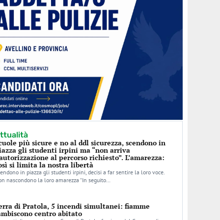
ttualità
cuole più sicure e no al ddl sicurezza, scendono in
iazza gli studenti irpini ma “non arriva
’autorizzazione al percorso richiesto”. L’amarezza:
osì si limita la nostra libertà
endono in piazza gli studenti irpini, decisi a far sentire la loro voce.
n nascondono la loro amarezza “In seguito…
erra di Pratola, 5 incendi simultanei: fiamme
ambiscono centro abitato