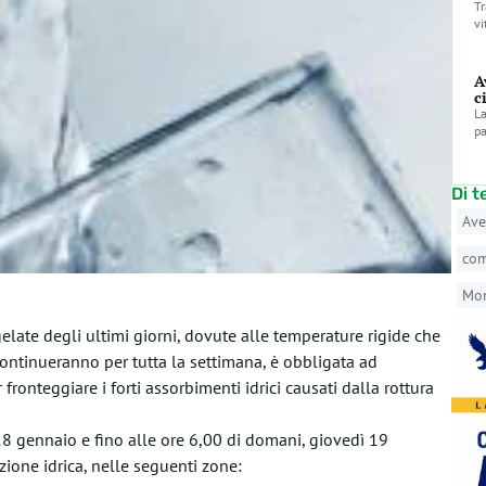
Tr
vi
A
c
La
pa
Di 
Ave
co
Mo
gelate degli ultimi giorni, dovute alle temperature rigide che
ontinueranno per tutta la settimana, è obbligata ad
fronteggiare i forti assorbimenti idrici causati dalla rottura
18 gennaio e fino alle ore 6,00 di domani, giovedì 19
zione idrica, nelle seguenti zone: