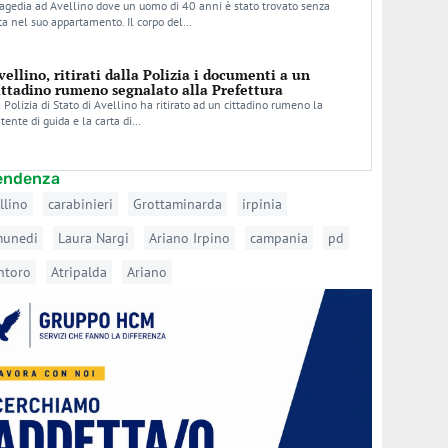
agedia ad Avellino dove un uomo di 40 anni è stato trovato senza
ta nel suo appartamento. Il corpo del…
vellino, ritirati dalla Polizia i documenti a un
ittadino rumeno segnalato alla Prefettura
 Polizia di Stato di Avellino ha ritirato ad un cittadino rumeno la
tente di guida e la carta di…
tendenza
llino
carabinieri
Grottaminarda
irpinia
munedi
Laura Nargi
Ariano Irpino
campania
pd
ntoro
Atripalda
Ariano