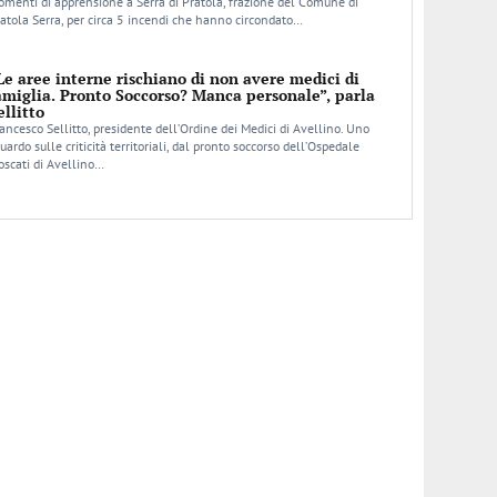
menti di apprensione a Serra di Pratola, frazione del Comune di
atola Serra, per circa 5 incendi che hanno circondato…
Le aree interne rischiano di non avere medici di
amiglia. Pronto Soccorso? Manca personale”, parla
ellitto
ancesco Sellitto, presidente dell’Ordine dei Medici di Avellino. Uno
uardo sulle criticità territoriali, dal pronto soccorso dell’Ospedale
scati di Avellino…