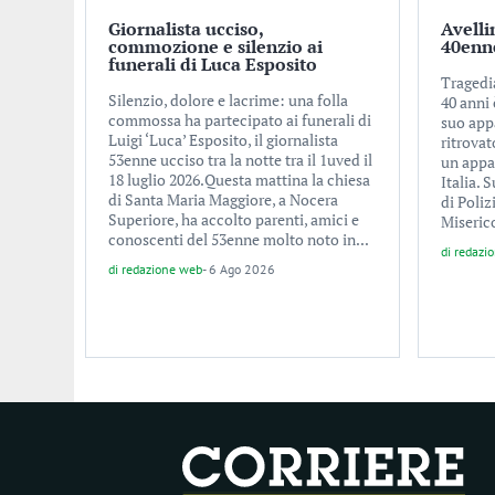
Giornalista ucciso,
Avelli
commozione e silenzio ai
40enne
funerali di Luca Esposito
Tragedi
Silenzio, dolore e lacrime: una folla
40 anni 
commossa ha partecipato ai funerali di
suo app
Luigi ‘Luca’ Esposito, il giornalista
ritrovat
53enne ucciso tra la notte tra il 1uved il
un appa
18 luglio 2026.Questa mattina la chiesa
Italia. 
di Santa Maria Maggiore, a Nocera
di Poli
Superiore, ha accolto parenti, amici e
Miserico
conoscenti del 53enne molto noto in...
di
redazi
di
redazione web
-
6 Ago 2026