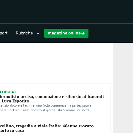
magazine online
port
Rubriche
magazine online
ronaca
iornalista ucciso, commozione e silenzio ai funerali
i Luca Esposito
lenzio, dolore e lacrime: una folla commossa ha partecipato ai
nerali di Luigi ‘Luca’ Esposito, il giornalista 53enne ucciso tra…
vellino, tragedia a viale Italia: 40enne trovato
orto in casa