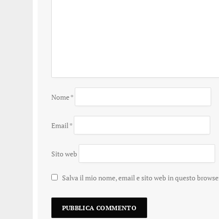
Nome
*
Email
*
Sito web
Salva il mio nome, email e sito web in questo brows