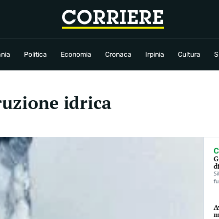
conomia
Cronaca
Irpinia
Cultura
Sport
Rubriche
nia
Politica
Economia
Cronaca
Irpinia
Cultura
S
ruzione idrica
C
G
d
Si
fu
A
m