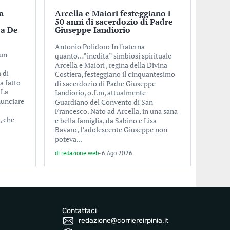
a
Arcella e Maiori festeggiano i
50 anni di sacerdozio di Padre
ea De
Giuseppe Iandiorio
Antonio Polidoro In fraterna
 un
quanto…”inedita” simbiosi spirituale
Arcella e Maiori , regina della Divina
 di
Costiera, festeggiano il cinquantesimo
a fatto
di sacerdozio di Padre Giuseppe
 La
Iandiorio, o.f.m, attualmente
nunciare
Guardiano del Convento di San
Francesco. Nato ad Arcella, in una sana
, che
e bella famiglia, da Sabino e Lisa
Bavaro, l’adolescente Giuseppe non
poteva...
di
redazione web
-
6 Ago 2026
Contattaci
redazione@corriereirpinia.it