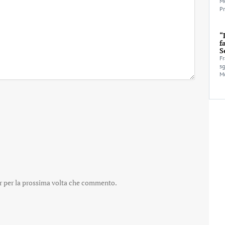
Mo
Pr
“
f
S
Fr
sg
Mo
er per la prossima volta che commento.