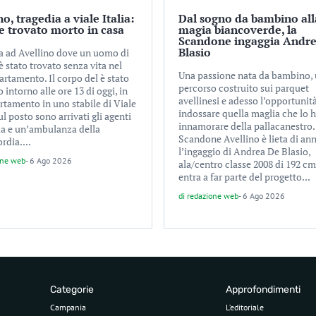
no, tragedia a viale Italia:
Dal sogno da bambino all
 trovato morto in casa
magia biancoverde, la
Scandone ingaggia Andr
Blasio
a ad Avellino dove un uomo di
è stato trovato senza vita nel
Una passione nata da bambino,
artamento. Il corpo del è stato
percorso costruito sui parquet
o intorno alle ore 13 di oggi, in
avellinesi e adesso l’opportunità
rtamento in uno stabile di Viale
indossare quella maglia che lo h
Sul posto sono arrivati gli agenti
innamorare della pallacanestro.
zia e un’ambulanza della
Scandone Avellino è lieta di an
rdia....
l’ingaggio di Andrea De Blasio,
one web
-
6 Ago 2026
ala/centro classe 2008 di 192 cm
entra a far parte del progetto...
di
redazione web
-
6 Ago 2026
Categorie
Approfondimenti
Campania
L’editoriale