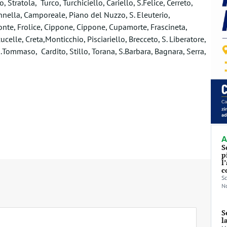
, Stratola, Turco, Turchiciello, Cariello, S.Felice, Cerreto,
onnella, Camporeale, Piano del Nuzzo, S. Eleuterio,
onte, Frolice, Cippone, Cippone, Cupamorte, Frascineta,
celle, Creta,Monticchio, Pisciariello, Brecceto, S. Liberatore,
S.Tommaso, Cardito, Stillo, Torana, S.Barbara, Bagnara, Serra,
A
S
p
l
c
Sc
No
S
l