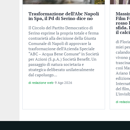
Trasformazione dell’Abc Napoli
Massim
in Spa, il Pd di Serino dice no
Film Fe
rosso
sfida.
Il Circolo del Partito Democratico di
il calc
Serino esprime la propria totale e ferma
contrarietà alla decisione della Giunta
di Flor
Comunale di Napoli di approvare la
miei pe
trasformazione dell’Azienda Speciale
calando
“ABC – Acqua Bene Comune” in Società
vivono p
per Azioni (S.p.A.) Società Benefit. Un
trascina
passaggio di natura societaria e
così Ma
strategica deliberato unilateralmente
Ariano I
dal capoluogo...
edizion
di
redazione web
-
9 Ago 2026
Internat
del film
L’invisib
di
redazi