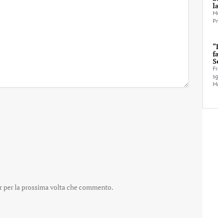
l
Mo
Pr
“
f
S
Fr
sg
Mo
er per la prossima volta che commento.