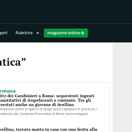
magazine online
port
Rubriche
magazine online
tica”
ronaca
litz dei Carabinieri a Roma: sequestrati ingenti
uantitativi di stupefacenti e contante. Tra gli
rrestati anche un giovane di Avellino
erazione contro lo spaccio di droga nella Capitale e in provincia. I
arabinieri del Comando Provinciale di Roma hanno eseguito…
vellino, trovato morto in casa con una ferita alla