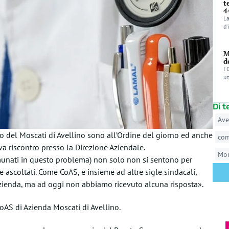
t
4
La
d’
M
d
I 
un
Di 
Ave
o del Moscati di Avellino sono all’Ordine del giorno ed anche
co
a riscontro presso la Direzione Aziendale.
Mo
omunati in questo problema) non solo non si sentono per
 ascoltati. Come CoAS, e insieme ad altre sigle sindacali,
’Azienda, ma ad oggi non abbiamo ricevuto alcuna risposta».
CoAS di Azienda Moscati di Avellino.