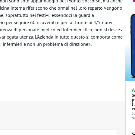
le – non sono solo appannaggio del Pronto Soccorso, ma anche
dicina interna riferiscono che ormai nel loro reparto vengono
che, soprattutto nei festivi, essendoci la guardia
io per seguire 60 ricoverati e per far fronte ai 4/5 nuovi
arenza di personale medico ed infermieristico, non si riesce a
variegata utenza. L’Azienda in tutto questo si comporta come
i infermieri e non un problema di direzione».
A
S
p
l
c
Sc
No
S