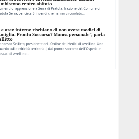
ambiscono centro abitato
menti di apprensione a Serra di Pratola, frazione del Comune di
atola Serra, per circa 5 incendi che hanno circondato…
Le aree interne rischiano di non avere medici di
amiglia. Pronto Soccorso? Manca personale”, parla
ellitto
ancesco Sellitto, presidente dell’Ordine dei Medici di Avellino. Uno
uardo sulle criticità territoriali, dal pronto soccorso dell’Ospedale
scati di Avellino…