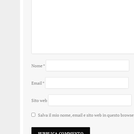
Nome
*
Email
*
Sito web
Salva il mio nome, email e sito web in questo brows