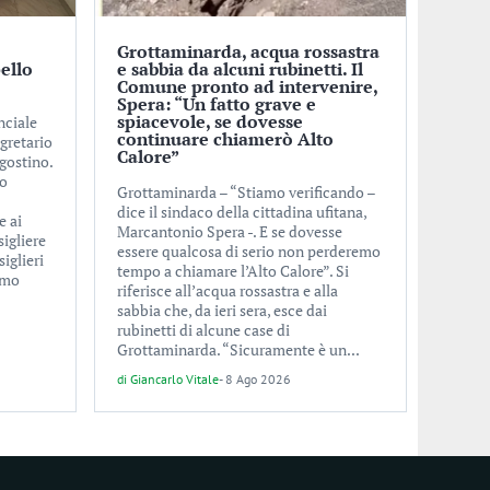
Grottaminarda, acqua rossastra
ello
e sabbia da alcuni rubinetti. Il
Comune pronto ad intervenire,
Spera: “Un fatto grave e
spiacevole, se dovesse
inciale
continuare chiamerò Alto
egretario
Calore”
gostino.
so
Grottaminarda – “Stiamo verificando –
dice il sindaco della cittadina ufitana,
e ai
Marcantonio Spera -. E se dovesse
sigliere
essere qualcosa di serio non perderemo
siglieri
tempo a chiamare l’Alto Calore”. Si
mmo
riferisce all’acqua rossastra e alla
sabbia che, da ieri sera, esce dai
rubinetti di alcune case di
Grottaminarda. “Sicuramente è un...
di
Giancarlo Vitale
-
8 Ago 2026