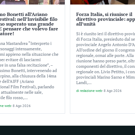
o Bonetti all’Ariano
Forza Italia, si riunisce il
stival: nell’Invisibile filo
direttivo provinciale: app
 ho superato una grande
all’unità
 E pensare che volevo fare
iatore!
Si è riunito ieri il direttivo prov
di Forza Italia, presieduto dal s
iana Mastandrea “Interpreto i
provinciale Angelo Antonio D’A
rsonaggi intensamente,
All’ordine del giorno il congres
mi appieno nella situazione che
regionale, ormai alle porte. Alla
er evitare di lasciarmi
riunione hanno preso parte, oltr
re in una falsa recitazione”, –
componenti del direttivo, il con
ssimo Bonetti, intervenendo ad
regionale on. Livio Petitto, i con
rpino, alla chiusura della 14ma
provinciali Marino Sarno e Mi
e dell’AIFF (Ariano
Landi,...
ional Film Festival), parlando
di
redazione web
-
8 Ago 2026
, attualmente nelle sale,
ile filo rosso,...
one web
-
8 Ago 2026