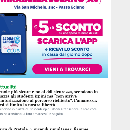
ttualità
cuole più sicure e no al ddl sicurezza, scendono in
iazza gli studenti irpini ma “non arriva
’autorizzazione al percorso richiesto”. L’amarezza:
osì si limita la nostra libertà
endono in piazza gli studenti irpini, decisi a far sentire la loro voce.
n nascondono la loro amarezza “In seguito…
erra di Pratola, 5 incendi simultanei: fiamme