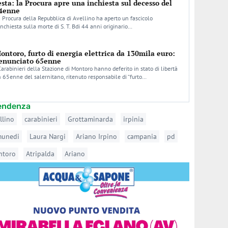
esta: la Procura apre una inchiesta sul decesso del
4enne
 Procura della Repubblica di Avellino ha aperto un fascicolo
inchiesta sulla morte di S. T. Bdi 44 anni originario…
ontoro, furto di energia elettrica da 130mila euro:
enunciato 65enne
Carabinieri della Stazione di Montoro hanno deferito in stato di libertà
 65enne del salernitano, ritenuto responsabile di “furto…
tendenza
llino
carabinieri
Grottaminarda
irpinia
munedi
Laura Nargi
Ariano Irpino
campania
pd
ntoro
Atripalda
Ariano