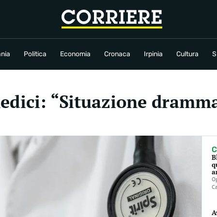
conomia
Cronaca
Irpinia
Cultura
Sport
Rubriche
nia
Politica
Economia
Cronaca
Irpinia
Cultura
S
medici: “Situazione dramma
C
B
q
a
Op
C
A