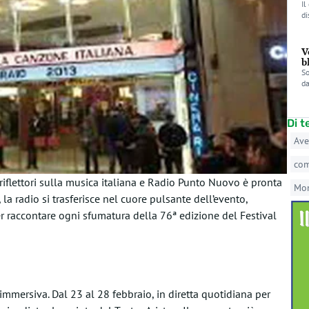
Il
di
V
b
So
da
Di 
Ave
co
 i riflettori sulla musica italiana e Radio Punto Nuovo è pronta
Mo
 la radio si trasferisce nel cuore pulsante dell’evento,
r raccontare ogni sfumatura della 76ª edizione del Festival
mmersiva. Dal 23 al 28 febbraio, in diretta quotidiana per