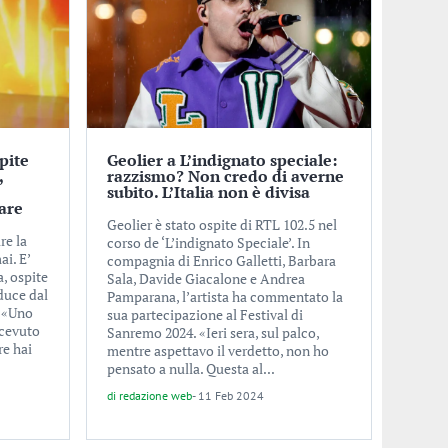
pite
Geolier a L’indignato speciale:
,
razzismo? Non credo di averne
subito. L’Italia non è divisa
are
Geolier è stato ospite di RTL 102.5 nel
re la
corso de ‘L’indignato Speciale’. In
ai. E’
compagnia di Enrico Galletti, Barbara
, ospite
Sala, Davide Giacalone e Andrea
educe dal
Pamparana, l’artista ha commentato la
. «Uno
sua partecipazione al Festival di
icevuto
Sanremo 2024. «Ieri sera, sul palco,
re hai
mentre aspettavo il verdetto, non ho
pensato a nulla. Questa al...
di
redazione web
-
11 Feb 2024