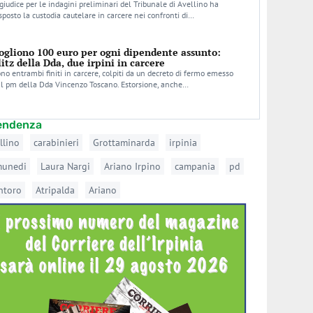
 giudice per le indagini preliminari del Tribunale di Avellino ha
sposto la custodia cautelare in carcere nei confronti di…
ogliono 100 euro per ogni dipendente assunto:
litz della Dda, due irpini in carcere
no entrambi finiti in carcere, colpiti da un decreto di fermo emesso
l pm della Dda Vincenzo Toscano. Estorsione, anche…
tendenza
llino
carabinieri
Grottaminarda
irpinia
munedi
Laura Nargi
Ariano Irpino
campania
pd
ntoro
Atripalda
Ariano