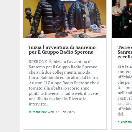
Inizia l’avventura di Sanremo
Terre 
per il Gruppo Radio Sperone
Sanrem
eccell
SPERONE- È iniziata l’avventura di
Si è te
Sanremo per il Gruppo Radio Sperone
confere
che avrà due collegamenti, uno da
ufficial
Corso Raimondo ed un altro dal teatro
che per
Ariston. Il Gruppo Radio Sperone che è
tra i pr
tornato alla ribalta lo scorso anno
nell’am
punta, attraverso la radio web, di avere
Festival
una ribalta nazionale. Diverse le
sala Und
interviste...
ufficial
di
redazione web
-
11 Feb 2025
del...
di
redazi