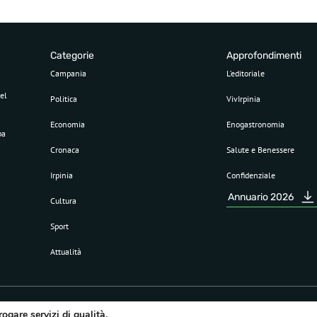
Categorie
Approfondimenti
Campania
L’editoriale
el
Politica
VivIrpinia
Economia
Enogastronomia
pa
Cronaca
Salute e Benessere
Irpinia
Confidenziale
Annuario 2026
Cultura
Sport
Attualità
rogare servizi di qualità.
©