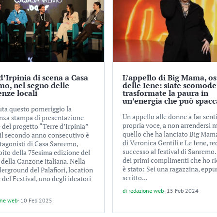
d’Irpinia di scena a Casa
L’appello di Big Mama, os
o, nel segno delle
delle Iene: siate scomode
enze locali
trasformate la paura in
un’energia che può spacc
nuta questo pomeriggio la
Un appello alle donne a far senti
nza stampa di presentazione
propria voce, a non arrendersi m
e del progetto “Terre d’Irpinia”
quello che ha lanciato Big Mama
 il secondo anno consecutivo è
di Veronica Gentili e Le Iene, r
otagonisti di Casa Sanremo,
successo al festival di Sanremo
bito della 75esima edizione del
dei primi complimenti che ho r
 della Canzone italiana. Nella
è stato: Sei una ragazzina, eppu
erground del Palafiori, location
scritto...
e del Festival, uno degli ideatori
di
redazione web
-
15 Feb 2024
one web
-
10 Feb 2025