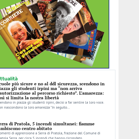
ttualità
cuole più sicure e no al ddl sicurezza, scendono in
iazza gli studenti irpini ma “non arriva
’autorizzazione al percorso richiesto”. L’amarezza:
osì si limita la nostra libertà
endono in piazza gli studenti irpini, decisi a far sentire la loro voce.
n nascondono la loro amarezza “In seguito…
erra di Pratola, 5 incendi simultanei: fiamme
ambiscono centro abitato
menti di apprensione a Serra di Pratola, frazione del Comune di
atola Serra, per circa 5 incendi che hanno circondato…