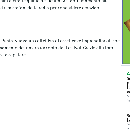
espira dietro le quinte del Teatro Ariston. Il momento più
no dai microfoni della radio per condividere emozioni,
 Punto Nuovo un collettivo di eccellenze imprenditoriali che
momento del nostro racconto del Festival. Grazie alla loro
a e capillare.
A
S
p
l
c
Sc
No
S
l
Mo
Pr