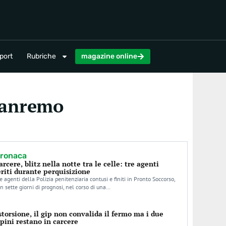
magazine online
port
Rubriche
magazine online
 Sanremo
ronaca
arcere, blitz nella notte tra le celle: tre agenti
eriti durante perquisizione
e agenti della Polizia penitenziaria contusi e finiti in Pronto Soccorso,
n sette giorni di prognosi, nel corso di una…
storsione, il gip non convalida il fermo ma i due
rpini restano in carcere