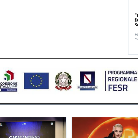
“
f
S
Fr
sg
Mo