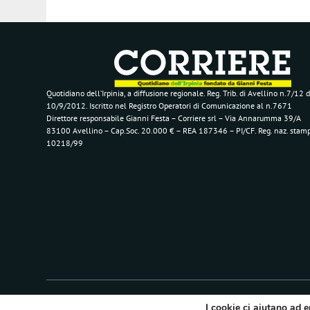
Quotidiano dell’Irpinia, a diffusione regionale. Reg. Trib. di Avellino n.7/12 d
10/9/2012. Iscritto nel Registro Operatori di Comunicazione al n.7671
Direttore responsabile Gianni Festa – Corriere srl – Via Annarumma 39/A
83100 Avellino – Cap.Soc. 20.000 € – REA 187346 – PI/CF. Reg. naz. stam
10218/99
Segui il Corriere dell'Irpinia
I cookie ci aiutano ad e