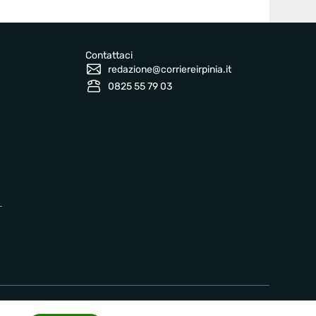
Contattaci
redazione@corriereirpinia.it
0825 55 79 03
Informazioni legali
 2026 corriereirpinia.it
Privacy Policy
Terms
Accessibility