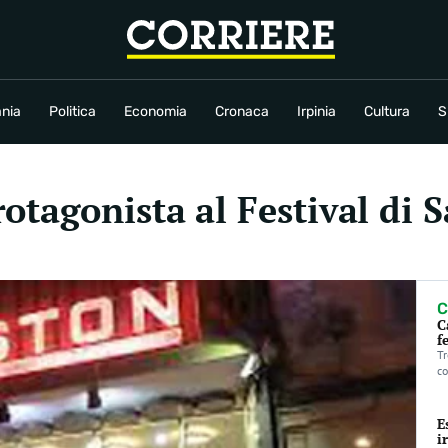
conomia
Cronaca
Irpinia
Cultura
Sport
Rubriche
nia
Politica
Economia
Cronaca
Irpinia
Cultura
S
otagonista al Festival di
C
C
f
Tr
co
E
i