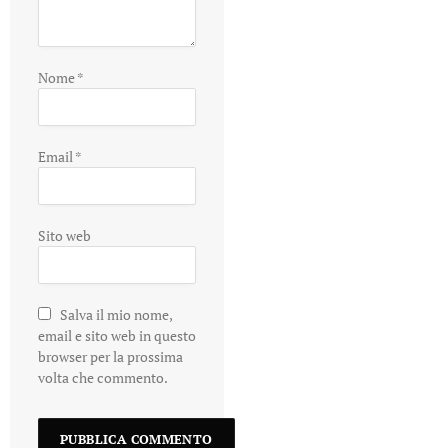
Nome
*
Email
*
Sito web
Salva il mio nome,
email e sito web in questo
browser per la prossima
volta che commento.