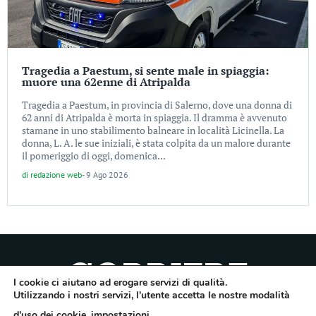
Tragedia a Paestum, si sente male in spiaggia:
muore una 62enne di Atripalda
Tragedia a Paestum, in provincia di Salerno, dove una donna di
62 anni di Atripalda è morta in spiaggia. Il dramma è avvenuto
stamane in uno stabilimento balneare in località Licinella. La
donna, L. A. le sue iniziali, è stata colpita da un malore durante
il pomeriggio di oggi, domenica...
di
redazione web
-
9 Ago 2026
I cookie ci aiutano ad erogare servizi di qualità.
Utilizzando i nostri servizi, l'utente accetta le nostre modalità
Quotidiano dell’Irpinia, a diffusione regionale. Reg. Trib. di Avellino n.7/12 del
d'uso dei cookie.
impostazioni
.