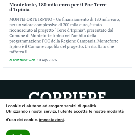
Monteforte, 180 mila euro per il Poc Terre
d’Irpinia
MONTEFORTE IRPINO – Un finanziamento di 180 mila euro,
per un valore complessivo di 200 mila euro, è stato
riconosciuto al progetto “Terre d’Irpinia”, presentato dal
Comune di Monteforte Irpino nell’ambito della
programmazione POC della Regione Campania. Monteforte
Irpino è il Comune capofila del progetto. Un risultato che
rafforza il...
di
redazione web
-
10 Ago 2026
I cookie ci aiutano ad erogare servizi di qualità.
Quotidiano dell’Irpinia, a diffusione regionale. Reg. Trib. di Avellino n.7/12 del
Utilizzando i nostri servizi, l'utente accetta le nostre modalità
10/9/2012. Iscritto nel Registro Operatori di Comunicazione al n.7671
d'uso dei cookie.
impostazioni
.
Direttore responsabile Gianni Festa – Corriere srl – Via Annarumma 39/A 83100
Avellino – Cap.Soc. 20.000 € – REA 187346 – PI/CF. Reg. naz. stampa 10218/99