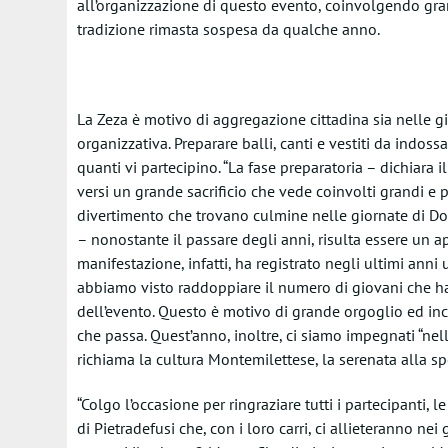
all’organizzazione di questo evento, coinvolgendo grandi
tradizione rimasta sospesa da qualche anno.
La Zeza è motivo di aggregazione cittadina sia nelle gi
organizzativa. Preparare balli, canti e vestiti da indo
quanti vi partecipino. “La fase preparatoria – dichiara i
versi un grande sacrificio che vede coinvolti grandi e pi
divertimento che trovano culmine nelle giornate di Dom
– nonostante il passare degli anni, risulta essere un
manifestazione, infatti, ha registrato negli ultimi anni
abbiamo visto raddoppiare il numero di giovani che ha
dell’evento. Questo è motivo di grande orgoglio ed i
che passa. Quest’anno, inoltre, ci siamo impegnati “nel
richiama la cultura Montemilettese, la serenata alla sp
“Colgo l’occasione per ringraziare tutti i partecipanti, 
di Pietradefusi che, con i loro carri, ci allieteranno ne