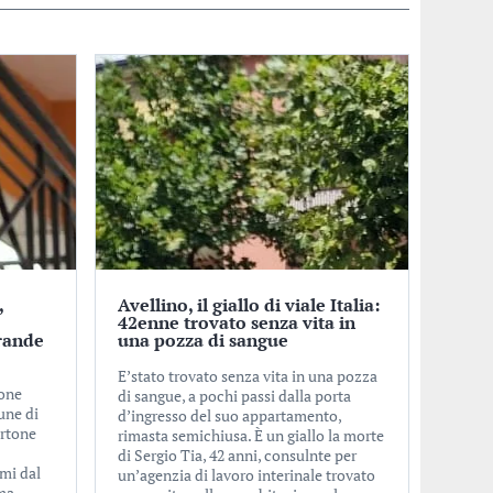
,
Avellino, il giallo di viale Italia:
o
42enne trovato senza vita in
rande
una pozza di sangue
E’stato trovato senza vita in una pozza
ione
di sangue, a pochi passi dalla porta
une di
d’ingresso del suo appartamento,
ertone
rimasta semichiusa. È un giallo la morte
di Sergio Tia, 42 anni, consulnte per
imi dal
un’agenzia di lavoro interinale trovato
ma.