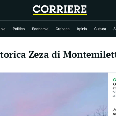
conomia
Cronaca
Irpinia
Cultura
Sport
Rubriche
nia
Politica
Economia
Cronaca
Irpinia
Cultura
S
storica Zeza di Montemilet
C
O
i
Si
di
A
s