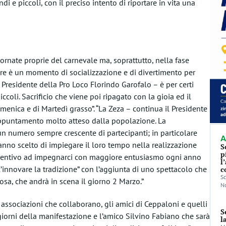
 e piccoli, con il preciso intento di riportare in vita una
ornate proprie del carnevale ma, soprattutto, nella fase
ssare è un momento di socializzazione e di divertimento per
l Presidente della Pro Loco Florindo Garofalo – è per certi
ccoli. Sacrificio che viene poi ripagato con la gioia ed il
enica e di Martedì grasso”. “La Zeza – continua il Presidente
 appuntamento molto atteso dalla popolazione. La
 un numero sempre crescente di partecipanti; in particolare
A
nno scelto di impiegare il loro tempo nella realizzazione
S
p
ncentivo ad impegnarci con maggiore entusiasmo ogni anno
l
l’innovare la tradizione” con l’aggiunta di uno spettacolo che
c
Sc
osa, che andrà in scena il giorno 2 Marzo.”
No
le associazioni che collaborano, gli amici di Ceppaloni e quelli
S
i giorni della manifestazione e l’amico Silvino Fabiano che sarà
l