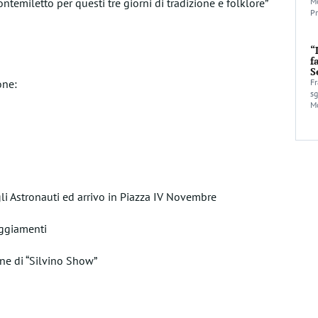
ntemiletto per questi tre giorni di tradizione e folklore”
Mo
Pr
“
f
S
one:
Fr
sg
Mo
li Astronauti ed arrivo in Piazza IV Novembre
eggiamenti
ne di “Silvino Show”