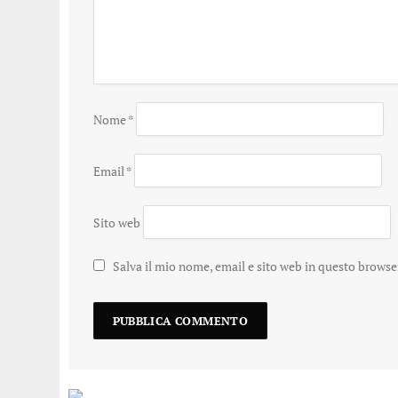
Nome
*
Email
*
Sito web
Salva il mio nome, email e sito web in questo brows