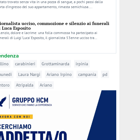
stato trovato senza vita in una pozza di sangue, a pochi passi dalla
rta d’ingresso del suo appartamento, rimasta semichiusa….
iornalista ucciso, commozione e silenzio ai funerali
i Luca Esposito
lenzio, dolore e lacrime: una folla commossa ha partecipato ai
nerali di Luigi ‘Luca’ Esposito, il giornalista 53enne ucciso tra…
tendenza
llino
carabinieri
Grottaminarda
irpinia
munedi
Laura Nargi
Ariano Irpino
campania
pd
ntoro
Atripalda
Ariano