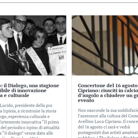
: il Dialogo, una stagione
Concertone del 16 agosto
tibile di innovazione
Cipriano: riusciti in calci
ca e culturale
d’angolo a chiudere un g
evento
Lucido, presidente della pro
Non nasconde la sua soddisfaz
a Irpinia, a ricostruire la storia
l’assessore alla cultura del Com
ogo, esperienza culturale e
Avellino Luca Cipriano. Il conc
 fortemente innovativa “Il primo
del 16 agosto ci sarà e vedrà
el periodico irpino di attualità
protagonisti due artisti amatiss
a “il dialogo” venne dato alle
pubblico, i The Kolors e Big Ma