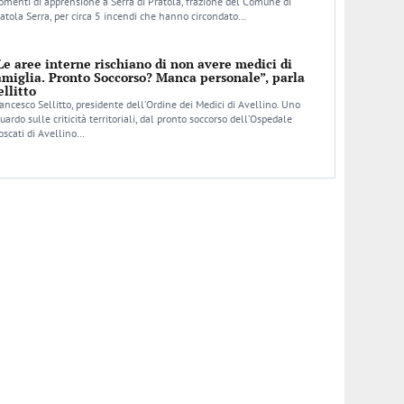
menti di apprensione a Serra di Pratola, frazione del Comune di
atola Serra, per circa 5 incendi che hanno circondato…
Le aree interne rischiano di non avere medici di
amiglia. Pronto Soccorso? Manca personale”, parla
ellitto
ancesco Sellitto, presidente dell’Ordine dei Medici di Avellino. Uno
uardo sulle criticità territoriali, dal pronto soccorso dell’Ospedale
scati di Avellino…