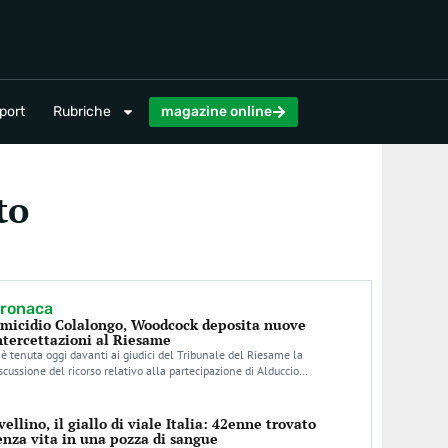
magazine online
port
Rubriche
magazine online
to
ronaca
micidio Colalongo, Woodcock deposita nuove
ntercettazioni al Riesame
 è tenuta oggi davanti ai giudici del Tribunale del Riesame la
scussione del ricorso relativo alla partecipazione di Alduccio…
vellino, il giallo di viale Italia: 42enne trovato
enza vita in una pozza di sangue