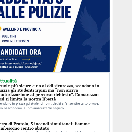
ttualità
cuole più sicure e no al ddl sicurezza, scendono in
iazza gli studenti irpini ma “non arriva
’autorizzazione al percorso richiesto”. L’amarezza:
osì si limita la nostra libertà
endono in piazza gli studenti irpini, decisi a far sentire la loro voce.
n nascondono la loro amarezza “In seguito…
erra di Pratola, 5 incendi simultanei: fiamme
ambiscono centro abitato