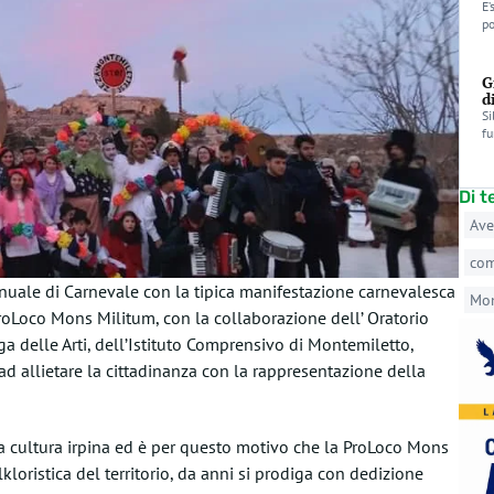
E’
po
G
d
Si
fu
Di 
Ave
co
nnuale di Carnevale con la tipica manifestazione carnevalesca
Mo
 ProLoco Mons Militum, con la collaborazione dell’ Oratorio
a delle Arti, dell’Istituto Comprensivo di Montemiletto,
d allietare la cittadinanza con la rappresentazione della
la cultura irpina ed è per questo motivo che la ProLoco Mons
loristica del territorio, da anni si prodiga con dedizione