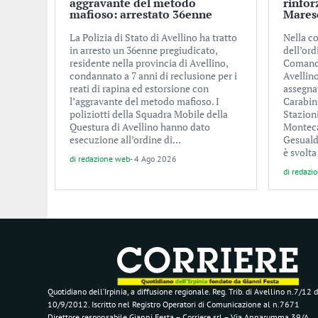
aggravante del metodo
rinfor
mafioso: arrestato 36enne
Maresc
La Polizia di Stato di Avellino ha tratto
Nella co
in arresto un 36enne pregiudicato,
dell’ord
residente nella provincia di Avellino,
Comando
condannato a 7 anni di reclusione per i
Avellino
reati di rapina ed estorsione con
assegna
l’aggravante del metodo mafioso. I
Carabini
poliziotti della Squadra Mobile della
Stazioni
Questura di Avellino hanno dato
Monteca
esecuzione all’ordine di...
Gesuald
è svolta
di
redazione web
-
4 Ago 2026
di
redazi
Quotidiano dell’Irpinia, a diffusione regionale. Reg. Trib. di Avellino n.7/12 d
10/9/2012. Iscritto nel Registro Operatori di Comunicazione al n.7671
Direttore responsabile Gianni Festa – Corriere srl – Via Annarumma 39/A