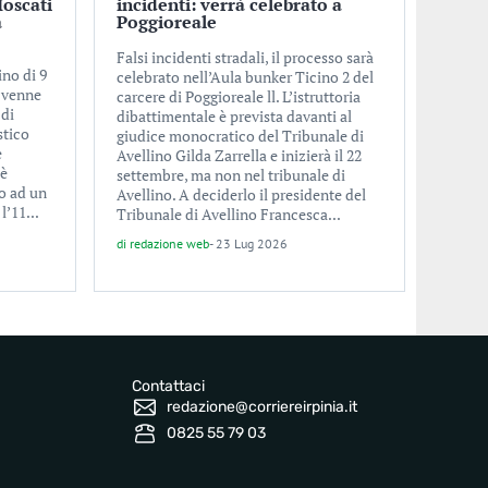
Moscati
incidenti: verrà celebrato a
a
Poggioreale
Falsi incidenti stradali, il processo sarà
ino di 9
celebrato nell’Aula bunker Ticino 2 del
a venne
carcere di Poggioreale ll. L’istruttoria
 di
dibattimentale è prevista davanti al
stico
giudice monocratico del Tribunale di
e
Avellino Gilda Zarrella e inizierà il 22
 è
settembre, ma non nel tribunale di
o ad un
Avellino. A deciderlo il presidente del
l’11...
Tribunale di Avellino Francesca...
di
redazione web
-
23 Lug 2026
Contattaci
redazione@corriereirpinia.it
0825 55 79 03