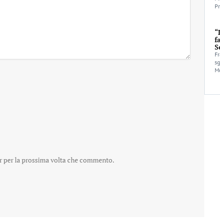
Pr
“
f
S
Fr
sg
Mo
er per la prossima volta che commento.