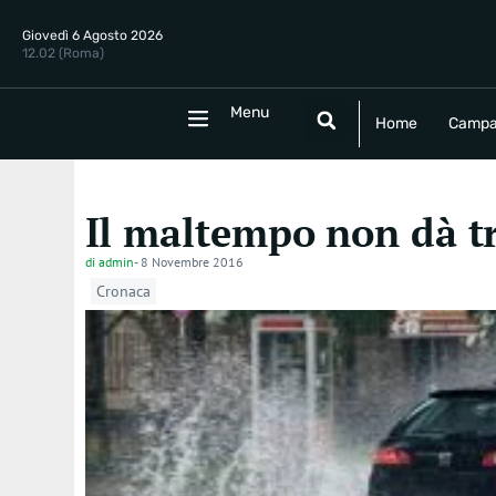
Giovedì 6 Agosto 2026
12.02 (Roma)
Menu
Menu
Home
Campania
Politica
E
Home
Campa
Il maltempo non dà t
di
admin
-
8 Novembre 2016
Cronaca