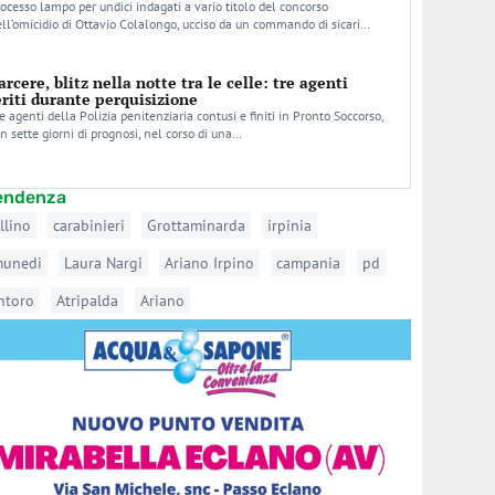
ocesso lampo per undici indagati a vario titolo del concorso
ll’omicidio di Ottavio Colalongo, ucciso da un commando di sicari…
arcere, blitz nella notte tra le celle: tre agenti
eriti durante perquisizione
e agenti della Polizia penitenziaria contusi e finiti in Pronto Soccorso,
n sette giorni di prognosi, nel corso di una…
tendenza
llino
carabinieri
Grottaminarda
irpinia
munedi
Laura Nargi
Ariano Irpino
campania
pd
ntoro
Atripalda
Ariano