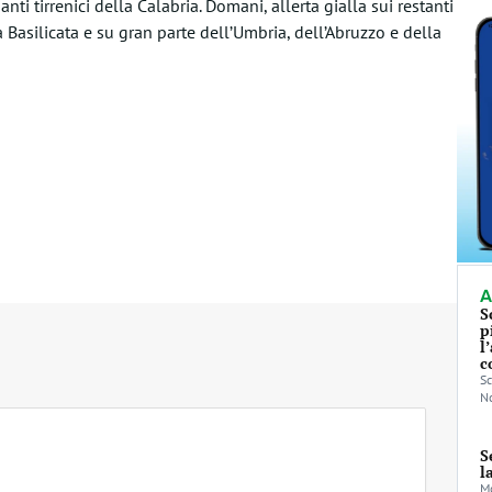
ti tirrenici della Calabria. Domani, allerta gialla sui restanti
a Basilicata e su gran parte dell’Umbria, dell’Abruzzo e della
A
S
p
l
c
Sc
No
S
l
Mo