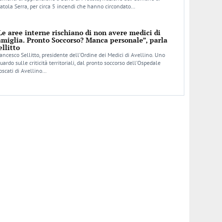
atola Serra, per circa 5 incendi che hanno circondato…
Le aree interne rischiano di non avere medici di
amiglia. Pronto Soccorso? Manca personale”, parla
ellitto
ancesco Sellitto, presidente dell’Ordine dei Medici di Avellino. Uno
uardo sulle criticità territoriali, dal pronto soccorso dell’Ospedale
scati di Avellino…