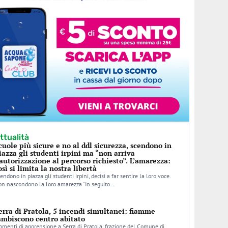
ttualità
cuole più sicure e no al ddl sicurezza, scendono in
iazza gli studenti irpini ma “non arriva
’autorizzazione al percorso richiesto”. L’amarezza:
osì si limita la nostra libertà
endono in piazza gli studenti irpini, decisi a far sentire la loro voce.
n nascondono la loro amarezza “In seguito…
erra di Pratola, 5 incendi simultanei: fiamme
ambiscono centro abitato
menti di apprensione a Serra di Pratola, frazione del Comune di