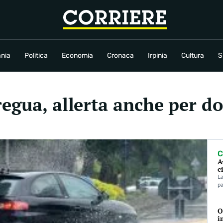
conomia
Cronaca
Irpinia
Cultura
Sport
Rubriche
nia
Politica
Economia
Cronaca
Irpinia
Cultura
S
regua, allerta anche per d
C
A
c
La
pa
O
i