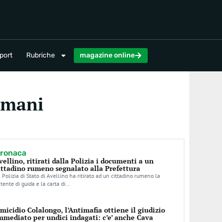
magazine online
port
Rubriche
magazine online
omani
ronaca
vellino, ritirati dalla Polizia i documenti a un
ittadino rumeno segnalato alla Prefettura
 Polizia di Stato di Avellino ha ritirato ad un cittadino rumeno la
tente di guida e la carta di…
micidio Colalongo, l’Antimafia ottiene il giudizio
mmediato per undici indagati: c’e’ anche Cava