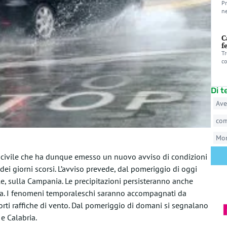
Pr
ne
C
f
Tr
co
Di 
Ave
co
Mo
ne civile che ha dunque emesso un nuovo avviso di condizioni
ei giorni scorsi. L’avviso prevede, dal pomeriggio di oggi
le, sulla Campania. Le precipitazioni persisteranno anche
cata. I fenomeni temporaleschi saranno accompagnati da
e forti raffiche di vento. Dal pomeriggio di domani si segnalano
 e Calabria.