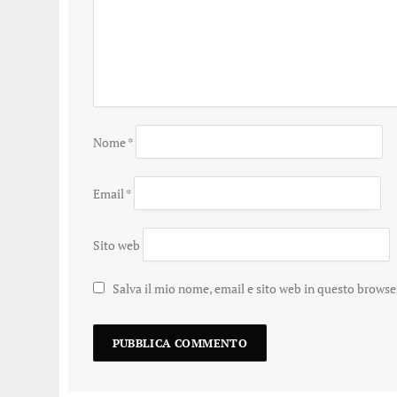
Nome
*
Email
*
Sito web
Salva il mio nome, email e sito web in questo brows