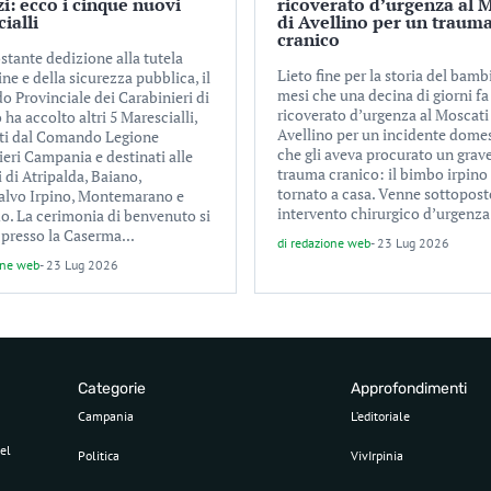
zi: ecco i cinque nuovi
ricoverato d’urgenza al 
ialli
di Avellino per un traum
cranico
stante dedizione alla tutela
Lieto fine per la storia del bamb
ine e della sicurezza pubblica, il
mesi che una decina di giorni f
 Provinciale dei Carabinieri di
ricoverato d’urgenza al Moscati
 ha accolto altri 5 Marescialli,
Avellino per un incidente dome
ti dal Comando Legione
che gli aveva procurato un grav
eri Campania e destinati alle
trauma cranico: il bimbo irpino
 di Atripalda, Baiano,
tornato a casa. Venne sottopost
lvo Irpino, Montemarano e
intervento chirurgico d’urgenza 
o. La cerimonia di benvenuto si
 presso la Caserma...
di
redazione web
-
23 Lug 2026
one web
-
23 Lug 2026
Categorie
Approfondimenti
Campania
L’editoriale
el
Politica
VivIrpinia