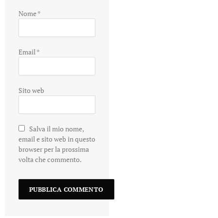
Nome
*
Email
*
Sito web
Salva il mio nome,
email e sito web in questo
browser per la prossima
volta che commento.