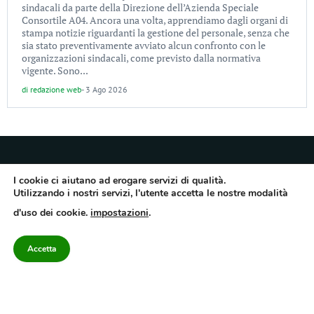
sindacali da parte della Direzione dell’Azienda Speciale
Consortile A04. Ancora una volta, apprendiamo dagli organi di
stampa notizie riguardanti la gestione del personale, senza che
sia stato preventivamente avviato alcun confronto con le
organizzazioni sindacali, come previsto dalla normativa
vigente. Sono...
di
redazione web
-
3 Ago 2026
I cookie ci aiutano ad erogare servizi di qualità.
Utilizzando i nostri servizi, l'utente accetta le nostre modalità
Quotidiano dell’Irpinia, a diffusione regionale. Reg. Trib. di Avellino n.7/12 del
d'uso dei cookie.
impostazioni
.
10/9/2012. Iscritto nel Registro Operatori di Comunicazione al n.7671
Direttore responsabile Gianni Festa – Corriere srl – Via Annarumma 39/A 83100
Avellino – Cap.Soc. 20.000 € – REA 187346 – PI/CF. Reg. naz. stampa 10218/99
Accetta
Categorie
Approfondimenti
Contattaci
redazione@corriereirp
Campania
L’editoriale
0825 55 79 03