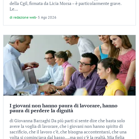
della Cgil, firmata da Licia Morsa – è particolarmente grave.
Le...
di
redazione web
-
5 Ago 2026
I giovani non hanno paura di lavorare, hanno
paura di perdere la dignità
di Giovanna Barzaghi Da più parti si sente dire che basta solo
avere la voglia di lavorare, che i giovani non hanno spirito di
sacrificio, che il lavoro c’è, che bisogna accontentarsi, che una
volta si cominciava dal basso….ma poi c’è la realtà. Mia figlia