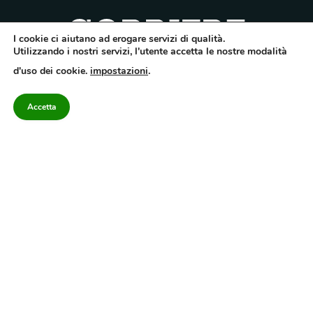
I cookie ci aiutano ad erogare servizi di qualità.
Utilizzando i nostri servizi, l'utente accetta le nostre modalità
Quotidiano dell’Irpinia, a diffusione regionale. Reg. Trib. di Avellino n.7/12 del
d'uso dei cookie.
impostazioni
.
10/9/2012. Iscritto nel Registro Operatori di Comunicazione al n.7671
Direttore responsabile Gianni Festa – Corriere srl – Via Annarumma 39/A 83100
Avellino – Cap.Soc. 20.000 € – REA 187346 – PI/CF. Reg. naz. stampa 10218/99
Accetta
Categorie
Approfondimenti
Contattaci
redazione@corriereirp
Campania
L’editoriale
0825 55 79 03
Politica
VivIrpinia
Economia
Enogastronomia
Cronaca
Salute e Benessere
Irpinia
Confidenziale
Cultura
Annuario 2026
Sport
Attualità