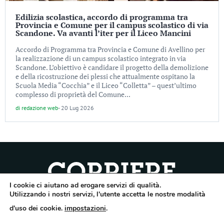
Edilizia scolastica, accordo di programma tra
Provincia e Comune per il campus scolastico di via
Scandone. Va avanti l’iter per il Liceo Mancini
Accordo di Programma tra Provincia e Comune di Avellino per
la realizzazione di un campus scolastico integrato in via
Scandone. L’obiettivo è candidare il progetto della demolizione
e della ricostruzione dei plessi che attualmente ospitano la
Scuola Media “Cocchia” e il Liceo “Colletta” – quest’ultimo
complesso di proprietà del Comune...
di
redazione web
-
20 Lug 2026
I cookie ci aiutano ad erogare servizi di qualità.
Quotidiano dell’Irpinia, a diffusione regionale. Reg. Trib. di Avellino n.7/12 del
Utilizzando i nostri servizi, l'utente accetta le nostre modalità
10/9/2012. Iscritto nel Registro Operatori di Comunicazione al n.7671
d'uso dei cookie.
impostazioni
.
Direttore responsabile Gianni Festa – Corriere srl – Via Annarumma 39/A 83100
Avellino – Cap.Soc. 20.000 € – REA 187346 – PI/CF. Reg. naz. stampa 10218/99