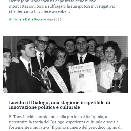
Henry John Woodcock ha depositato delle nuove
intercettazioni tese a suffragare la sua ipotesi investigativa:
che Bernardo Cava fece avrebbe...
di
Michela Della Rocca
-
6 Ago 2026
Lucido: il Dialogo, una stagione irripetibile di
innovazione politica e culturale
E’ Tony Lucido, presidente della pro loco Alta Irpinia, a
ricostruire la storia del Dialogo, esperienza culturale e sociale
fortemente innovativa “Il primo numero del periodico irpino di