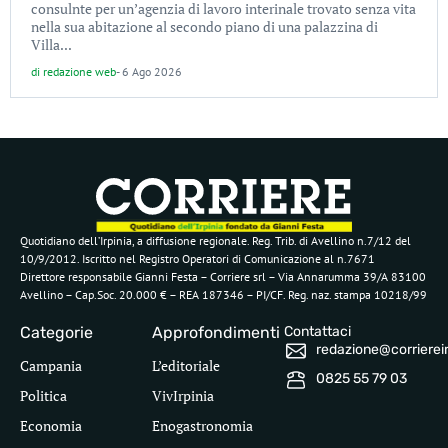
consulnte per un’agenzia di lavoro interinale trovato senza vita
nella sua abitazione al secondo piano di una palazzina di
Villa...
di
redazione web
-
6 Ago 2026
Quotidiano dell’Irpinia, a diffusione regionale. Reg. Trib. di Avellino n.7/12 del
10/9/2012. Iscritto nel Registro Operatori di Comunicazione al n.7671
Direttore responsabile Gianni Festa – Corriere srl – Via Annarumma 39/A 83100
Avellino – Cap.Soc. 20.000 € – REA 187346 – PI/CF. Reg. naz. stampa 10218/99
Categorie
Approfondimenti
Contattaci
redazione@corriereirp
Campania
L’editoriale
0825 55 79 03
Politica
VivIrpinia
Economia
Enogastronomia