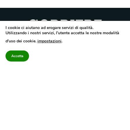
I cookie ci aiutano ad erogare servizi di qualità.
Utilizzando i nostri servizi, l'utente accetta le nostre modalità
Quotidiano dell’Irpinia, a diffusione regionale. Reg. Trib. di Avellino n.7/12 del
d'uso dei cookie.
impostazioni
.
10/9/2012. Iscritto nel Registro Operatori di Comunicazione al n.7671
Direttore responsabile Gianni Festa – Corriere srl – Via Annarumma 39/A 83100
Avellino – Cap.Soc. 20.000 € – REA 187346 – PI/CF. Reg. naz. stampa 10218/99
Accetta
Categorie
Approfondimenti
Contattaci
redazione@corriereirp
Campania
L’editoriale
0825 55 79 03
Politica
VivIrpinia
Economia
Enogastronomia
Cronaca
Salute e Benessere
Irpinia
Confidenziale
Cultura
Annuario 2026
Sport